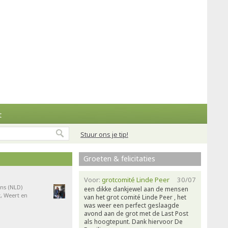
t
Stuur ons je tip!
Groeten & felicitaties
Voor:
grotcomité Linde Peer
30/07
ns (NLD)
een dikke dankjewel aan de mensen
, Weert en
van het grot comité Linde Peer , het
was weer een perfect geslaagde
avond aan de grot met de Last Post
als hoogtepunt. Dank hiervoor De