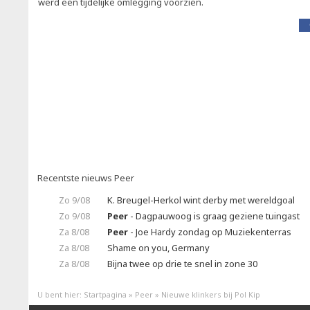
werd een tijdelijke omlegging voorzien.
Recentste nieuws Peer
Zo 9/08
K. Breugel-Herkol wint derby met wereldgoal
Zo 9/08
Peer
- Dagpauwoog is graag geziene tuingast
Za 8/08
Peer
- Joe Hardy zondag op Muziekenterras
Za 8/08
Shame on you, Germany
Za 8/08
Bijna twee op drie te snel in zone 30
U bent hier:
Startpagina
»
Peer
»
Nieuwe klinkers bij Pol Kip