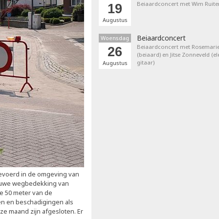
Beiaardconcert met Wim Ruite
19
Augustus
Beiaardconcert
Woensdag
Beiaardconcert met Rosemarie
26
(beiaard) en Jitse Zonneveld (el
gitaar)
Augustus
evoerd in de omgeving van
nieuwe wegbedekking van
te 50 meter van de
en en beschadigingen als
eze maand zijn afgesloten. Er