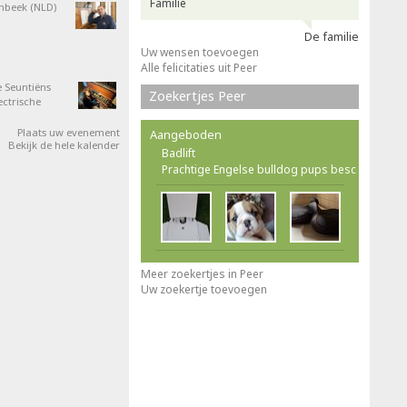
Familie
nbeek (NLD)
De familie
Uw wensen toevoegen
Alle felicitaties uit Peer
 Seuntiëns
Zoekertjes Peer
ectrische
Plaats uw evenement
Aangeboden
Bekijk de hele kalender
Badlift
Prachtige Engelse bulldog pups besc
Meer zoekertjes in Peer
Uw zoekertje toevoegen