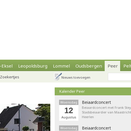
-Eksel
Leopoldsburg
Lommel
Oudsbergen
Peer
Pel
Zoekertjes
Nieuws toevoegen
Kalender Peer
Beiaardconcert
Woensdag
Beiaardconcert met Frank Stey
12
Stadsbeiaardier van Maastricht
Heerlen
Augustus
Beiaardconcert
Woensdag