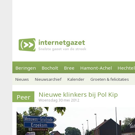
Beringen
Bocholt
Bree
Hamont-Achel
Hechtel
Nieuws
Nieuwsarchief
Kalender
Groeten & felicitaties
Nieuwe klinkers bij Pol Kip
Peer
Woensdag 30 mei 2012