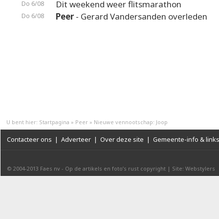
Dit weekend weer flitsmarathon
Do 6/08
Peer
- Gerard Vandersanden overleden
Do 6/08
U bent hier:
Startpagina
»
Peer
»
Nieuwe vennootschap: Joop
Contacteer ons
|
Adverteer
|
Over deze site
|
Gemeente-info & link
© 2004-2013
Faes nv
-
Op de artikels en foto’s rust copyright
|
Site: Webstylers