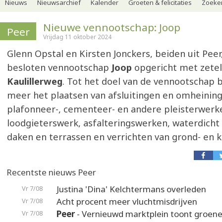
Nieuws
Nieuwsarchief
Kalender
Groeten & felicitaties
Zoeker
Nieuwe vennootschap: Joop
Peer
Vrijdag 11 oktober 2024
Glenn Opstal en Kirsten Jonckers, beiden uit Pee
besloten vennootschap
Joop
opgericht met zetel
Kaulillerweg
. Tot het doel van de vennootschap
meer het plaatsen van afsluitingen en omheinin
plafonneer-, cementeer- en andere pleisterwerk
loodgieterswerk, asfalteringswerken, waterdich
daken en terrassen en verrichten van grond- en 
Recentste nieuws Peer
Justina 'Dina' Kelchtermans overleden
Vr 7/08
Acht procent meer vluchtmisdrijven
Vr 7/08
Peer
- Vernieuwd marktplein toont groene
Vr 7/08