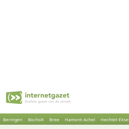
Beringen
Bocholt
Bree
Hamont-Achel
Hechtel-Ekse