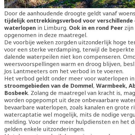
Door de aanhoudende droogte geldt vanaf woens
tijdelijk onttrekkingsverbod voor verschillend
waterlopen
in Limburg.
Ook in en rond Peer
zij
opgenomen in deze maatregel.
De voorbije weken zorgden uitzonderlijk hoge t
voor een sterke verdamping, terwijl de beperkte
dalende waterpeilen niet kon compenseren. Omd
weersvoorspellingen warm en droog blijven, besl
Jos Lantmeeters om het verbod in te voeren.
Het verbod geldt onder meer voor waterlopen in
stroomgebieden van de Dommel
,
Warmbeek, Ab
Bosbeek
. Zolang de maatregel van kracht is, ma
worden opgepompt uit deze onbevaarbare water
bevaarbare waterlopen, zoals kanalen en grote riv
watercaptatie wel mogelijk, mits de nodige verg
melding. Voor onder meer hulpdiensten en het d
gelden enkele uitzonderingen.