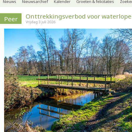
Nieuws
Nieuwsarchief
Kalender
Groeten & felicitaties
Zoeker
Onttrekkingsverbod voor waterlop
Peer
Vrijdag 3 juli 2026