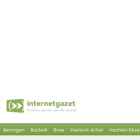
Beringen
Bocholt
Bree
Hamont-Achel
Hechtel-Ekse