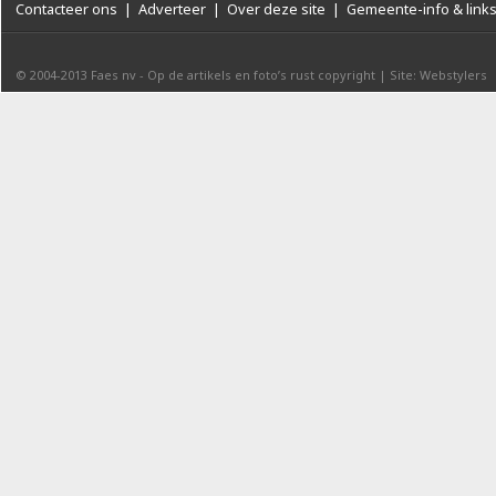
Contacteer ons
|
Adverteer
|
Over deze site
|
Gemeente-info & link
© 2004-2013
Faes nv
-
Op de artikels en foto’s rust copyright
|
Site: Webstylers