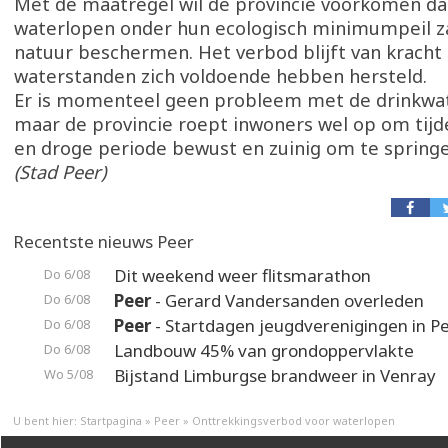
Met de maatregel wil de provincie voorkomen da
waterlopen onder hun ecologisch minimumpeil z
natuur beschermen. Het verbod blijft van kracht 
waterstanden zich voldoende hebben hersteld.
Er is momenteel geen probleem met de drinkwat
maar de provincie roept inwoners wel op om tij
en droge periode bewust en zuinig om te spring
(Stad Peer)
Recentste nieuws Peer
Dit weekend weer flitsmarathon
Do 6/08
Peer
- Gerard Vandersanden overleden
Do 6/08
Peer
- Startdagen jeugdverenigingen in P
Do 6/08
Landbouw 45% van grondoppervlakte
Do 6/08
Bijstand Limburgse brandweer in Venray
Wo 5/08
U bent hier:
Startpagina
»
Peer
»
Onttrekkingsverbod voor waterlopen