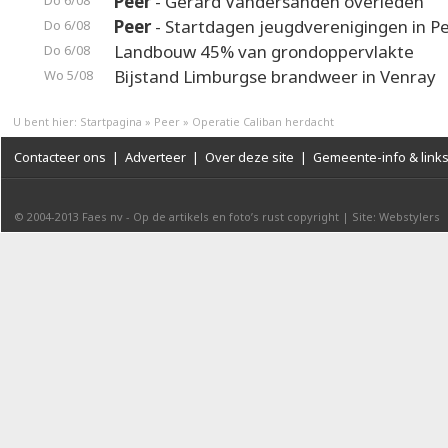
Peer
- Gerard Vandersanden overleden
Do 6/08
Peer
- Startdagen jeugdverenigingen in P
Do 6/08
Landbouw 45% van grondoppervlakte
Do 6/08
Bijstand Limburgse brandweer in Venray
Wo 5/08
U bent hier:
Startpagina
»
Peer
»
Operatie Caliban herdacht
Contacteer ons
|
Adverteer
|
Over deze site
|
Gemeente-info & link
© 2004-2013
Faes nv
-
Op de artikels en foto’s rust copyright
|
Site: Webstylers