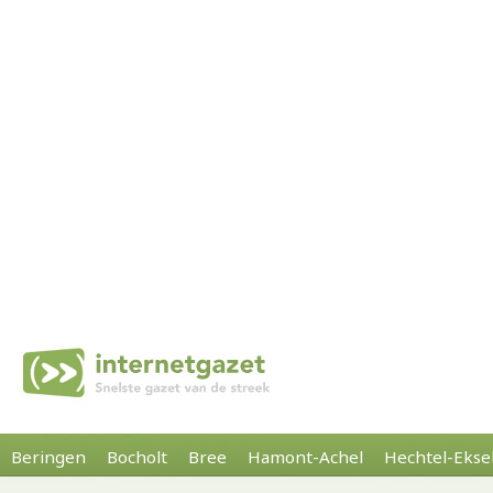
Beringen
Bocholt
Bree
Hamont-Achel
Hechtel-Ekse