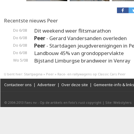
Recentste nieuws Peer
Dit weekend weer flitsmarathon
Do 6/08
Peer
- Gerard Vandersanden overleden
Do 6/08
Peer
- Startdagen jeugdverenigingen in P
Do 6/08
Landbouw 45% van grondoppervlakte
Do 6/08
Bijstand Limburgse brandweer in Venray
Wo 5/08
U bent hier:
Startpagina
»
Peer
»
Race- en rallywagens op Classic Cars Peer
Contacteer ons
|
Adverteer
|
Over deze site
|
Gemeente-info & link
© 2004-2013
Faes nv
-
Op de artikels en foto’s rust copyright
|
Site: Webstylers