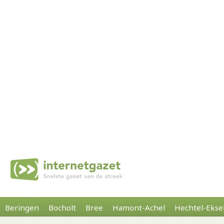
Beringen
Bocholt
Bree
Hamont-Achel
Hechtel-Ekse