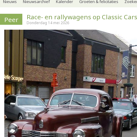
Nieuws
Nieuwsarchief
Kalender
Groeten & felicitaties
Zoeker
Race- en rallywagens op Classic Car
Peer
Donderdag 14 mei 2026