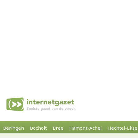
Beringen
Bocholt
Bree
Hamont-Achel
Hechtel-Ekse