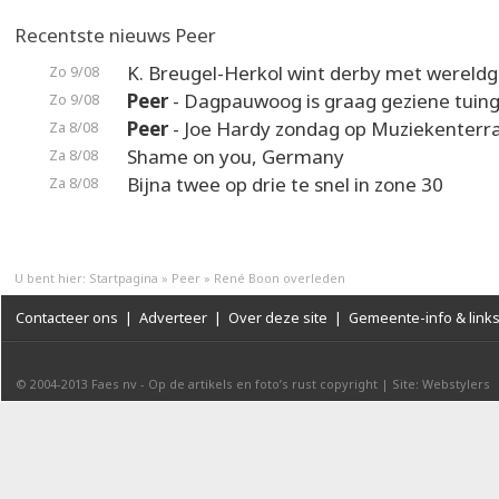
Recentste nieuws Peer
K. Breugel-Herkol wint derby met wereldg
Zo 9/08
Peer
- Dagpauwoog is graag geziene tuin
Zo 9/08
Peer
- Joe Hardy zondag op Muziekenterr
Za 8/08
Shame on you, Germany
Za 8/08
Bijna twee op drie te snel in zone 30
Za 8/08
U bent hier:
Startpagina
»
Peer
»
René Boon overleden
Contacteer ons
|
Adverteer
|
Over deze site
|
Gemeente-info & link
© 2004-2013
Faes nv
-
Op de artikels en foto’s rust copyright
|
Site: Webstylers