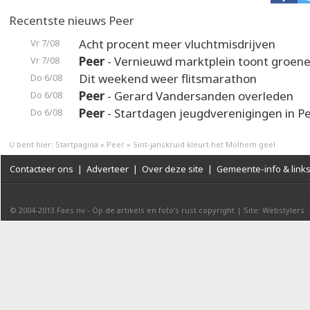
Recentste nieuws Peer
Acht procent meer vluchtmisdrijven
Vr 7/08
Peer
- Vernieuwd marktplein toont groene
Vr 7/08
Dit weekend weer flitsmarathon
Do 6/08
Peer
- Gerard Vandersanden overleden
Do 6/08
Peer
- Startdagen jeugdverenigingen in P
Do 6/08
U bent hier:
Startpagina
»
Peer
»
Sint-janskruid kleurt het Molhem geel
Contacteer ons
|
Adverteer
|
Over deze site
|
Gemeente-info & link
© 2004-2013
Faes nv
-
Op de artikels en foto’s rust copyright
|
Site: Webstylers