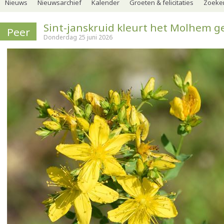
Nieuws
Nieuwsarchief
Kalender
Groeten & felicitaties
Zoeker
Sint-janskruid kleurt het Molhem g
Peer
Donderdag 25 juni 2026