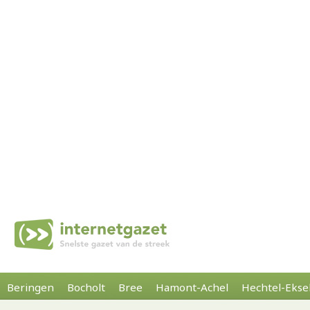
Beringen
Bocholt
Bree
Hamont-Achel
Hechtel-Ekse