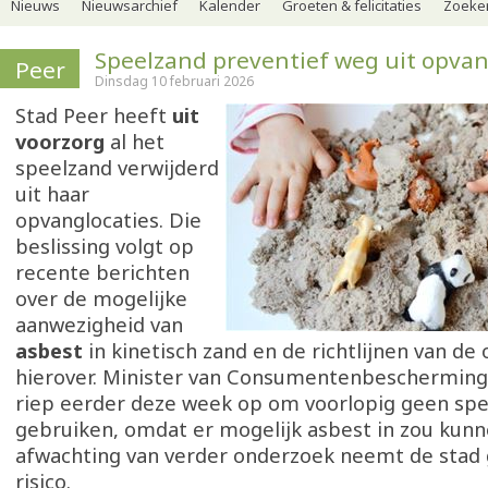
Nieuws
Nieuwsarchief
Kalender
Groeten & felicitaties
Zoeker
Speelzand preventief weg uit opvan
Peer
Dinsdag 10 februari 2026
Stad Peer heeft
uit
voorzorg
al het
speelzand verwijderd
uit haar
opvanglocaties. Die
beslissing volgt op
recente berichten
over de mogelijke
aanwezigheid van
asbest
in kinetisch zand en de richtlijnen van de
hierover. Minister van Consumentenbeschermin
riep eerder deze week op om voorlopig geen sp
gebruiken, omdat er mogelijk asbest in zou kunne
afwachting van verder onderzoek neemt de stad
risico.