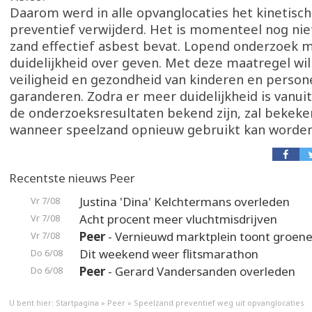
Daarom werd in alle opvanglocaties het kinetisch
preventief verwijderd. Het is momenteel nog nie
zand effectief asbest bevat. Lopend onderzoek 
duidelijkheid over geven. Met deze maatregel wil
veiligheid en gezondheid van kinderen en perso
garanderen. Zodra er meer duidelijkheid is vanui
de onderzoeksresultaten bekend zijn, zal bekek
wanneer speelzand opnieuw gebruikt kan worde
Recentste nieuws Peer
Justina 'Dina' Kelchtermans overleden
Vr 7/08
Acht procent meer vluchtmisdrijven
Vr 7/08
Peer
- Vernieuwd marktplein toont groene
Vr 7/08
Dit weekend weer flitsmarathon
Do 6/08
Peer
- Gerard Vandersanden overleden
Do 6/08
U bent hier:
Startpagina
»
Peer
»
Speelzand preventief weg uit opvanglocaties