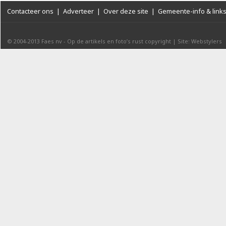
Contacteer ons
|
Adverteer
|
Over deze site
|
Gemeente-info & link
© 2004-2013
Faes nv
-
Op de artikels en foto’s rust copyright
|
Site: Webstylers