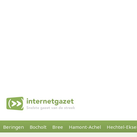
Beringen
Bocholt
Bree
Hamont-Achel
Hechtel-Ekse