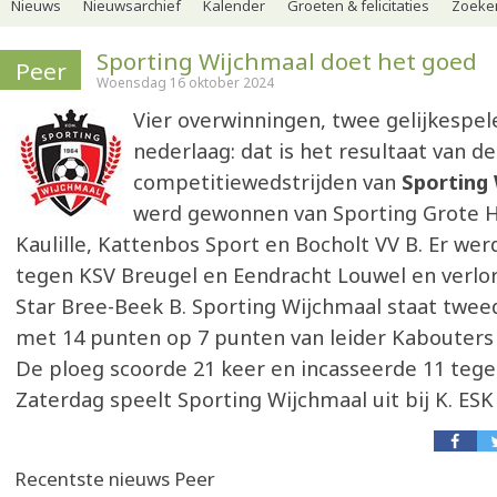
Nieuws
Nieuwsarchief
Kalender
Groeten & felicitaties
Zoeker
Sporting Wijchmaal doet het goed
Peer
Woensdag 16 oktober 2024
Vier overwinningen, twee gelijkespel
nederlaag: dat is het resultaat van d
competitiewedstrijden van
Sporting
werd gewonnen van Sporting Grote H
Kaulille, Kattenbos Sport en Bocholt VV B. Er wer
tegen KSV Breugel en Eendracht Louwel en verlo
Star Bree-Beek B. Sporting Wijchmaal staat twee
met 14 punten op 7 punten van leider Kabouter
De ploeg scoorde 21 keer en incasseerde 11 teg
Zaterdag speelt Sporting Wijchmaal uit bij K. ES
Recentste nieuws Peer