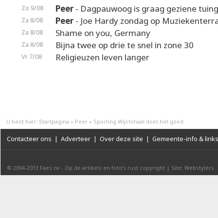
Peer
- Dagpauwoog is graag geziene tuin
Zo 9/08
Peer
- Joe Hardy zondag op Muziekenterr
Za 8/08
Shame on you, Germany
Za 8/08
Bijna twee op drie te snel in zone 30
Za 8/08
Religieuzen leven langer
Vr 7/08
U bent hier:
Startpagina
»
Peer
»
Sporting Wijchmaal doet het goed
Contacteer ons
|
Adverteer
|
Over deze site
|
Gemeente-info & link
© 2004-2013
Faes nv
-
Op de artikels en foto’s rust copyright
|
Site: Webstylers