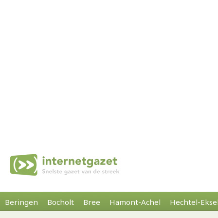
Beringen
Bocholt
Bree
Hamont-Achel
Hechtel-Ekse