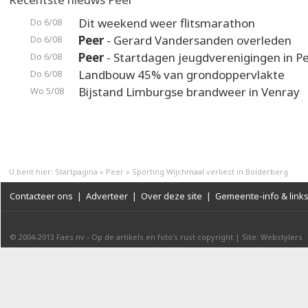
Dit weekend weer flitsmarathon
Do 6/08
Peer
- Gerard Vandersanden overleden
Do 6/08
Peer
- Startdagen jeugdverenigingen in P
Do 6/08
Landbouw 45% van grondoppervlakte
Do 6/08
Bijstand Limburgse brandweer in Venray
Wo 5/08
U bent hier:
Startpagina
»
Peer
»
Sporting Wijchmaal verliest in Bolderberg
Contacteer ons
|
Adverteer
|
Over deze site
|
Gemeente-info & link
© 2004-2013
Faes nv
-
Op de artikels en foto’s rust copyright
|
Site: Webstylers