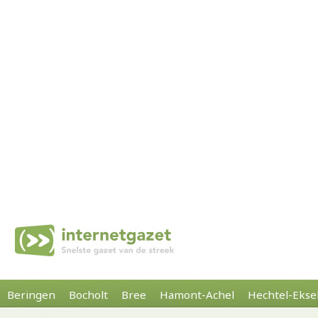
Beringen
Bocholt
Bree
Hamont-Achel
Hechtel-Ekse