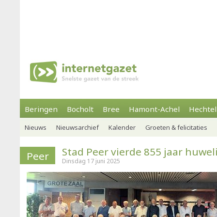
Beringen
Bocholt
Bree
Hamont-Achel
Hechtel
Nieuws
Nieuwsarchief
Kalender
Groeten & felicitaties
Stad Peer vierde 855 jaar huwel
Peer
Dinsdag 17 juni 2025