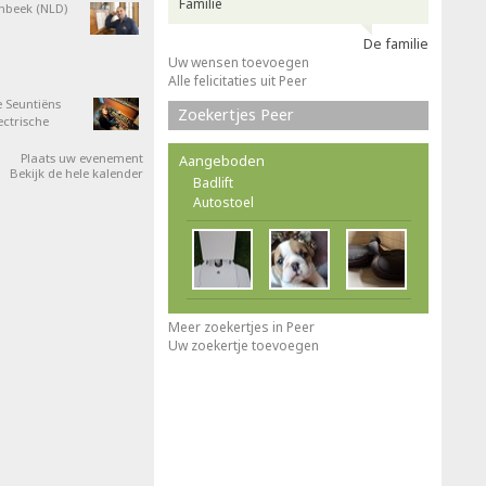
Familie
nbeek (NLD)
De familie
Uw wensen toevoegen
Alle felicitaties uit Peer
 Seuntiëns
Zoekertjes Peer
ectrische
Plaats uw evenement
Aangeboden
Bekijk de hele kalender
Badlift
Autostoel
Meer zoekertjes in Peer
Uw zoekertje toevoegen