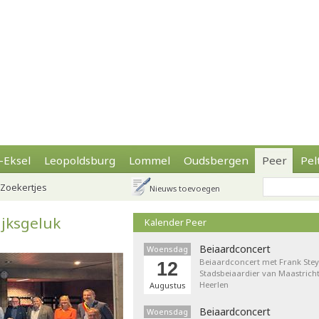
-Eksel
Leopoldsburg
Lommel
Oudsbergen
Peer
Pel
Zoekertjes
Nieuws toevoegen
ijksgeluk
Kalender Peer
Beiaardconcert
Woensdag
Beiaardconcert met Frank Stey
12
Stadsbeiaardier van Maastricht
Heerlen
Augustus
Beiaardconcert
Woensdag