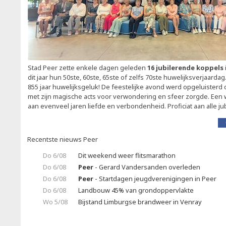
Stad Peer zette enkele dagen geleden
16 jubilerende koppels
dit jaar hun 50ste, 60ste, 65ste of zelfs 70ste huwelijksverjaarda
855 jaar huwelijksgeluk! De feestelijke avond werd opgeluisterd 
met zijn magische acts voor verwondering en sfeer zorgde. Een 
aan evenveel jaren liefde en verbondenheid. Proficiat aan alle jub
Recentste nieuws Peer
Do 6/08
Dit weekend weer flitsmarathon
Do 6/08
Peer
- Gerard Vandersanden overleden
Do 6/08
Peer
- Startdagen jeugdverenigingen in Peer
Do 6/08
Landbouw 45% van grondoppervlakte
Wo 5/08
Bijstand Limburgse brandweer in Venray