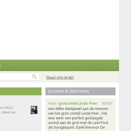
t
Stuur ons je tip!
Groeten & felicitaties
Voor:
grotcomité Linde Peer
30/07
ns (NLD)
een dikke dankjewel aan de mensen
, Weert en
van het grot comité Linde Peer , het
was weer een perfect geslaagde
avond aan de grot met de Last Post
als hoogtepunt. Dank hiervoor De