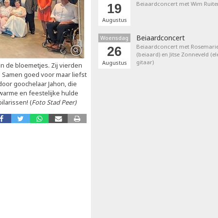
Beiaardconcert met Wim Ruite
19
Augustus
Beiaardconcert
Woensdag
Beiaardconcert met Rosemarie
26
(beiaard) en Jitse Zonneveld (el
gitaar)
Augustus
in de bloemetjes. Zij vierden
g. Samen goed voor maar liefst
door goochelaar Jahon, die
warme en feestelijke hulde
ilarissen! (
Foto Stad Peer)