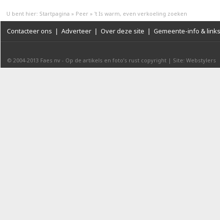
U bent hier:
Startpagina
»
Peer
»
't Is warm, even verkoeling zoeken
Contacteer ons
|
Adverteer
|
Over deze site
|
Gemeente-info & link
© 2004-2013
Faes nv
-
Op de artikels en foto’s rust copyright
|
Site: Webstylers