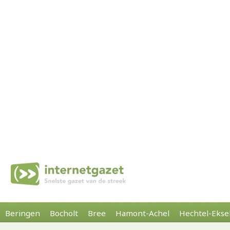
Beringen
Bocholt
Bree
Hamont-Achel
Hechtel-Ekse