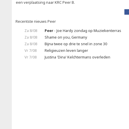
een verplaatsing naar KRC Peer B.
Recentste nieuws Peer
Za 8/08
Peer
- Joe Hardy zondag op Muziekenterras
Za 8/08
Shame on you, Germany
Za 8/08
Bijna twee op drie te snel in zone 30
Vr 7/08
Religieuzen leven langer
Vr 7/08
Justina 'Dina' Kelchtermans overleden