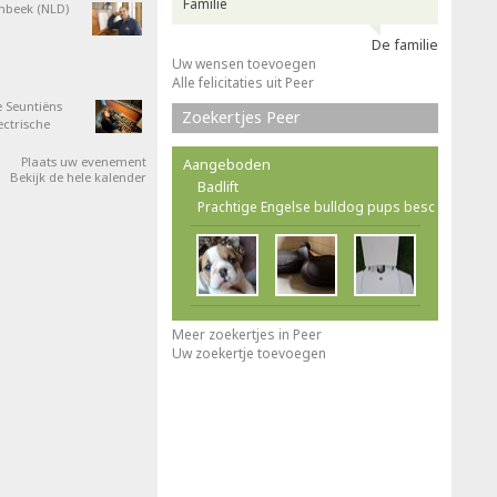
Familie
nbeek (NLD)
De familie
Uw wensen toevoegen
Alle felicitaties uit Peer
 Seuntiëns
Zoekertjes Peer
ectrische
Plaats uw evenement
Aangeboden
Bekijk de hele kalender
Badlift
Prachtige Engelse bulldog pups besc
Meer zoekertjes in Peer
Uw zoekertje toevoegen