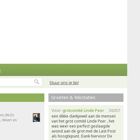
t
Stuur ons je tip!
Groeten & felicitaties
Voor:
grotcomité Linde Peer
30/07
ns (NLD)
een dikke dankjewel aan de mensen
, Weert en
van het grot comité Linde Peer , het
was weer een perfect geslaagde
avond aan de grot met de Last Post
als hoogtepunt. Dank hiervoor De