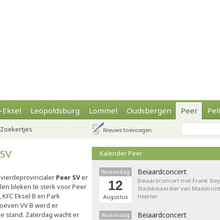
-Eksel
Leopoldsburg
Lommel
Oudsbergen
Peer
Pel
Zoekertjes
Nieuws toevoegen
 SV
Kalender Peer
Beiaardconcert
Woensdag
 vierdeprovincialer
Peer SV
er
Beiaardconcert met Frank Stey
12
len bleken te sterk voor Peer
Stadsbeiaardier van Maastricht
, KFC Eksel B en Park
Heerlen
Augustus
oeven VV B werd er
de stand. Zaterdag wacht er
Beiaardconcert
Woensdag