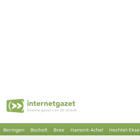
Beringen
Bocholt
Bree
Hamont-Achel
Hechtel-Ekse