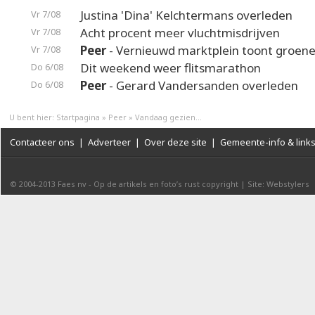
Justina 'Dina' Kelchtermans overleden
Vr 7/08
Acht procent meer vluchtmisdrijven
Vr 7/08
Peer
- Vernieuwd marktplein toont groene
Vr 7/08
Dit weekend weer flitsmarathon
Do 6/08
Peer
- Gerard Vandersanden overleden
Do 6/08
U bent hier:
Startpagina
»
Peer
»
Vandaag gezien...
Contacteer ons
|
Adverteer
|
Over deze site
|
Gemeente-info & link
© 2004-2013
Faes nv
-
Op de artikels en foto’s rust copyright
|
Site: Webstylers