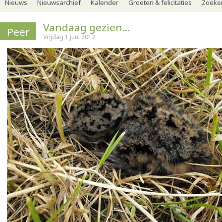
Nieuws
Nieuwsarchief
Kalender
Groeten & felicitaties
Zoeker
Vandaag gezien...
Peer
Vrijdag 1 juni 2012