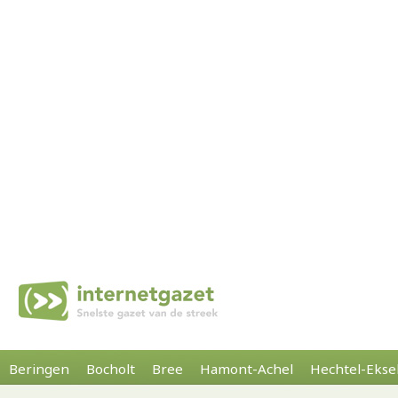
Beringen
Bocholt
Bree
Hamont-Achel
Hechtel-Ekse