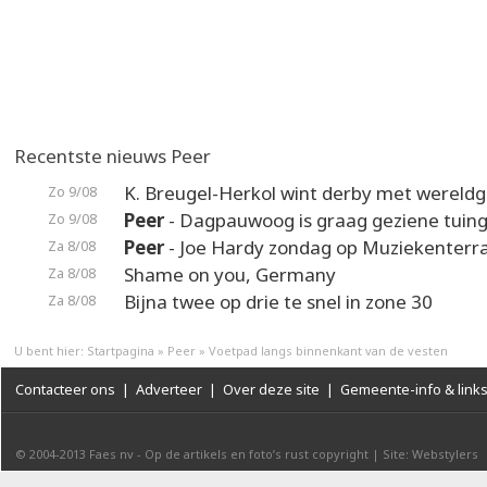
Recentste nieuws Peer
K. Breugel-Herkol wint derby met wereldg
Zo 9/08
Peer
- Dagpauwoog is graag geziene tuin
Zo 9/08
Peer
- Joe Hardy zondag op Muziekenterr
Za 8/08
Shame on you, Germany
Za 8/08
Bijna twee op drie te snel in zone 30
Za 8/08
U bent hier:
Startpagina
»
Peer
»
Voetpad langs binnenkant van de vesten
Contacteer ons
|
Adverteer
|
Over deze site
|
Gemeente-info & link
© 2004-2013
Faes nv
-
Op de artikels en foto’s rust copyright
|
Site: Webstylers