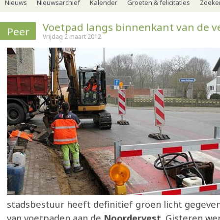
Nieuws
Nieuwsarchief
Kalender
Groeten & felicitaties
Zoeker
Voetpad langs binnenkant van de v
Peer
Vrijdag 2 maart 2012
stadsbestuur heeft definitief groen licht gegeve
van voetpaden aan de
Noordervest
. Gisteren w