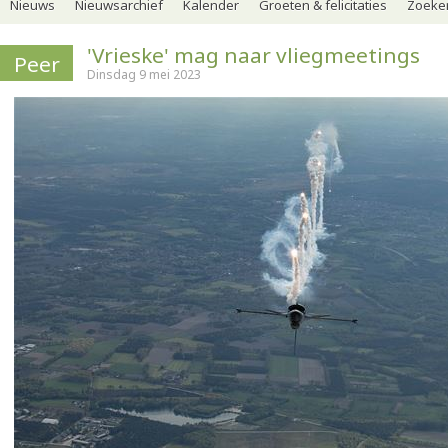
Nieuws
Nieuwsarchief
Kalender
Groeten & felicitaties
Zoeker
'Vrieske' mag naar vliegmeetings
Peer
Dinsdag 9 mei 2023