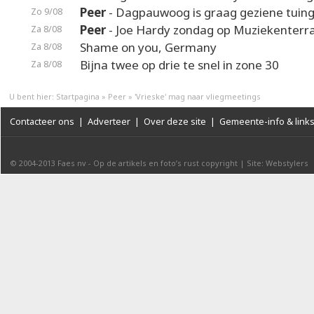
Peer
- Dagpauwoog is graag geziene tuin
Zo 9/08
Peer
- Joe Hardy zondag op Muziekenterr
Za 8/08
Shame on you, Germany
Za 8/08
Bijna twee op drie te snel in zone 30
Za 8/08
U bent hier:
Startpagina
»
Peer
»
'Vrieske' mag naar vliegmeetings
Contacteer ons
|
Adverteer
|
Over deze site
|
Gemeente-info & link
© 2004-2013
Faes nv
-
Op de artikels en foto’s rust copyright
|
Site: Webstylers