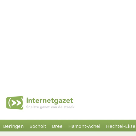
Beringen
Bocholt
Bree
Hamont-Achel
Hechtel-Ekse