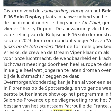
Gisteren vond de
aanvaardingsvlucht
van het
Belg
F-16 Solo Display
plaats in aanwezigheid van he
de luchtmacht onder leiding van de
Air Chief,
gen
vlieger Thierry Dupont. De aanvaardingsvlucht is d
voorstelling van de Belgische F-16 solo demonstr
seizoen 2023 door commandant vlieger Steven ‘Vr
(links op de foto onder)
. "Met de formele goedkeur
Vrieske, de crew en de Dream Viper klaar om al
voor onze luchtmacht, de wendbaarheid en kracht
luchtvaartmeetings doorheen heel Europa te de
in België heel wat jongeren te laten dromen over
bij de luchtmacht," zeggen ze daar.
Overmorgen/donderdag kan je hen al voor een ee
in Florennes op de Spottersdag, en volgende wee
eerste buitenlandse show op het programma in 
Salon-de-Provence op de vliegmeeting rond het 7
bestaan van het stuntteam Patrouille de France.