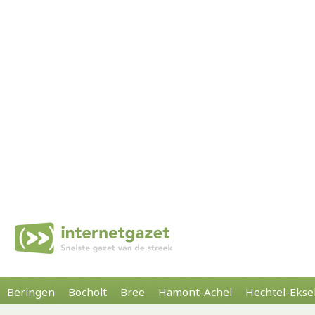
Beringen
Bocholt
Bree
Hamont-Achel
Hechtel-Ekse