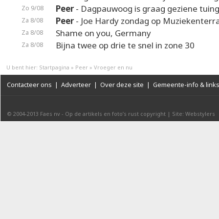
Peer
- Dagpauwoog is graag geziene tuin
Zo 9/08
Peer
- Joe Hardy zondag op Muziekenterr
Za 8/08
Shame on you, Germany
Za 8/08
Bijna twee op drie te snel in zone 30
Za 8/08
U bent hier:
Startpagina
»
Peer
»
Vroeger en nu
Contacteer ons
|
Adverteer
|
Over deze site
|
Gemeente-info & link
© 2004-2013
Faes nv
-
Op de artikels en foto’s rust copyright
|
Site: Webstylers