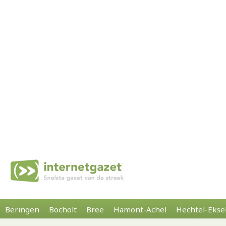
Beringen
Bocholt
Bree
Hamont-Achel
Hechtel-Ekse