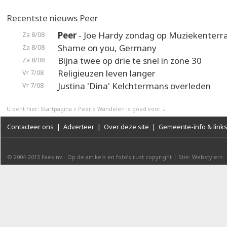
Recentste nieuws Peer
Peer
- Joe Hardy zondag op Muziekenterr
Za 8/08
Shame on you, Germany
Za 8/08
Bijna twee op drie te snel in zone 30
Za 8/08
Religieuzen leven langer
Vr 7/08
Justina 'Dina' Kelchtermans overleden
Vr 7/08
U bent hier:
Startpagina
»
Peer
»
Wandelen is goed voor u
Contacteer ons
|
Adverteer
|
Over deze site
|
Gemeente-info & link
© 2004-2013
Faes nv
-
Op de artikels en foto’s rust copyright
|
Site: Webstylers