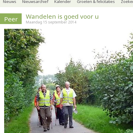
Nieuws
Nieuwsarchief
Kalender
Groeten & felicitaties
Zoeker
Wandelen is goed voor u
Peer
Maandag 15 september 2014