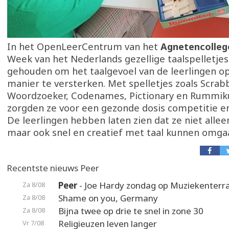
In het OpenLeerCentrum van het
Agnetencolleg
Week van het Nederlands gezellige taalspelletj
gehouden om het taalgevoel van de leerlingen o
manier te versterken. Met spelletjes zoals Scrabb
Woordzoeker, Codenames, Pictionary en Rummi
zorgden ze voor een gezonde dosis competitie en
De leerlingen hebben laten zien dat ze niet alleen
maar ook snel en creatief met taal kunnen omga
Recentste nieuws Peer
Peer
- Joe Hardy zondag op Muziekenterr
Za 8/08
Shame on you, Germany
Za 8/08
Bijna twee op drie te snel in zone 30
Za 8/08
Religieuzen leven langer
Vr 7/08