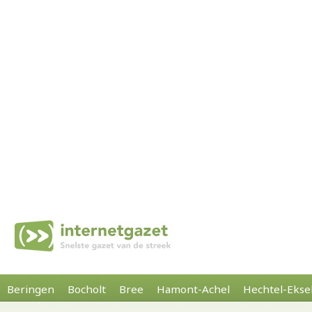
Beringen
Bocholt
Bree
Hamont-Achel
Hechtel-Ekse