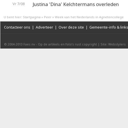
Justina 'Dina' Kelchtermans overleden
Vr 7/08
U bent hier:
Startpagina
»
Peer
»
Week van het Nederlands in Agnetencollege
Contacteer ons
|
Adverteer
|
Over deze site
|
Gemeente-info & link
© 2004-2013
Faes nv
-
Op de artikels en foto’s rust copyright
|
Site: Webstylers