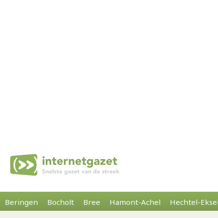
Beringen
Bocholt
Bree
Hamont-Achel
Hechtel-Ekse