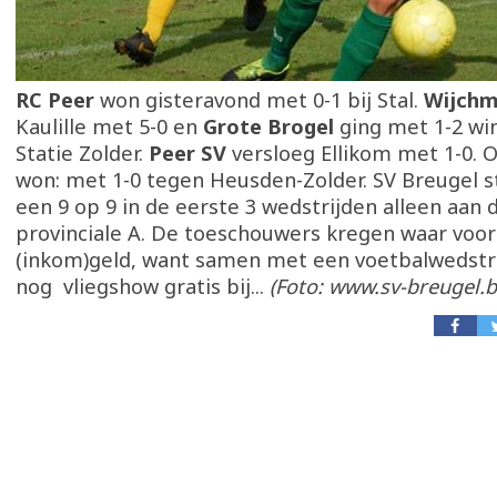
RC Peer
won gisteravond met 0-1 bij Stal.
Wijchm
Kaulille met 5-0 en
Grote Brogel
ging met 1-2 wi
Statie Zolder.
Peer SV
versloeg Ellikom met 1-0. 
won: met 1-0 tegen Heusden-Zolder. SV Breugel 
een 9 op 9 in de eerste 3 wedstrijden alleen aan d
provinciale A. De toeschouwers kregen waar voo
(inkom)geld, want samen met een voetbalwedstri
nog vliegshow gratis bij...
(Foto: www.sv-breugel.b