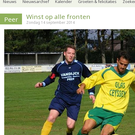
Nieuws
Nieuwsarchief
Kalender
Groeten & felicitaties
Zoeker
Winst op alle fronten
Peer
Zondag 14 september 2014