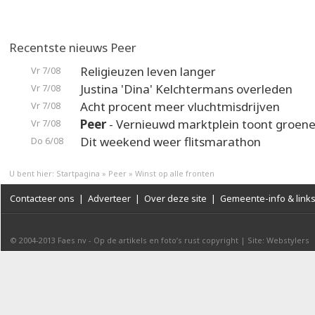
Recentste nieuws Peer
Religieuzen leven langer
Vr 7/08
Justina 'Dina' Kelchtermans overleden
Vr 7/08
Acht procent meer vluchtmisdrijven
Vr 7/08
Peer
- Vernieuwd marktplein toont groene
Vr 7/08
Dit weekend weer flitsmarathon
Do 6/08
U bent hier:
Startpagina
»
Peer
»
Winst op alle fronten
Contacteer ons
|
Adverteer
|
Over deze site
|
Gemeente-info & link
© 2004-2013
Faes nv
-
Op de artikels en foto’s rust copyright
|
Site: Webstylers