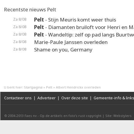
Recentste nieuws Pelt
Pelt
- Stijn Meuris komt weer thuis
Za 8/08
Pelt
- Diamanten bruiloft voor Henri en M
Za 8/08
Pelt
- Wandeltip: zelf op pad langs Buurt
Za 8/08
Marie-Paule Janssen overleden
Za 8/08
Shame on you, Germany
Za 8/08
U bent hier:
Startpagina
»
Pelt
»
Albert Hendrickx overleden
Contacteer ons
|
Adverteer
|
Over deze site
|
Gemeente-info & link
© 2004-2013
Faes nv
-
Op de artikels en foto’s rust copyright
|
Site: Webstylers