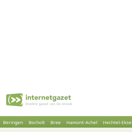
Beringen
Bocholt
Bree
Hamont-Achel
Hechtel-Ekse