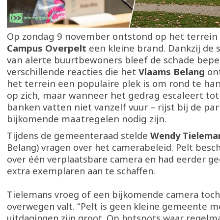
Op zondag 9 november ontstond op het terrein
Campus Overpelt
een kleine brand. Dankzij de s
van alerte buurtbewoners bleef de schade beper
verschillende reacties die het
Vlaams Belang
ont
het terrein een populaire plek is om rond te h
op zich, maar wanneer het gedrag escaleert tot
banken vatten niet vanzelf vuur – rijst bij de par
bijkomende maatregelen nodig zijn.
Tijdens de gemeenteraad stelde
Wendy Tielem
Belang) vragen over het camerabeleid. Pelt bes
over één verplaatsbare camera en had eerder g
extra exemplaren aan te schaffen.
Tielemans vroeg of een bijkomende camera toch 
overwegen valt. “Pelt is geen kleine gemeente m
uitdagingen zijn groot. Op hotspots waar regelma