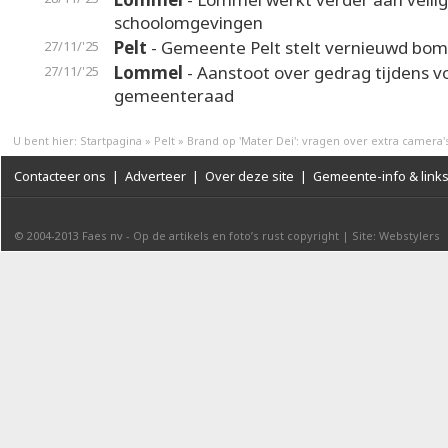
schoolomgevingen
Pelt
- Gemeente Pelt stelt vernieuwd bom
27/11/'25
Lommel
- Aanstoot over gedrag tijdens v
27/11/'25
gemeenteraad
U bent hier:
Startpagina
»
Pelt
»
Brand op 'Mater Dei': vragen over extra camera'
Contacteer ons
|
Adverteer
|
Over deze site
|
Gemeente-info & link
© 2004-2013
Faes nv
-
Op de artikels en foto’s rust copyright
|
Site: Webstylers