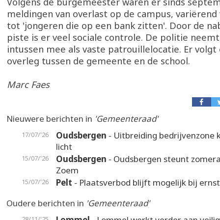
Volgens de burgemeester waren er sinds septem
meldingen van overlast op de campus, variëren
tot 'jongeren die op een bank zitten'. Door de na
piste is er veel sociale controle. De politie neem
intussen mee als vaste patrouillelocatie. Er volgt
overleg tussen de gemeente en de school.
Marc Faes
Nieuwere berichten in
'Gemeenteraad'
Oudsbergen
- Uitbreiding bedrijvenzone k
17/07/'26
licht
Oudsbergen
- Oudsbergen steunt zomer
15/07/'26
Zoem
Pelt
- Plaatsverbod blijft mogelijk bij erns
15/07/'26
Oudere berichten in
'Gemeenteraad'
Lommel
- Lommel werkt verder aan veili
28/11/'25