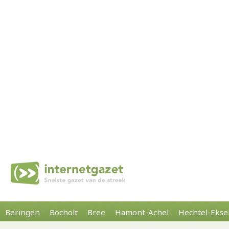
Beringen
Bocholt
Bree
Hamont-Achel
Hechtel-Ekse