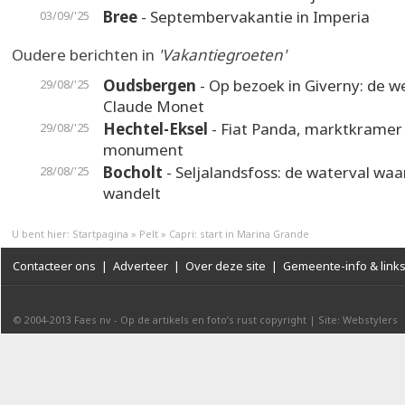
Bree
- Septembervakantie in Imperia
03/09/'25
Oudere berichten in
'Vakantiegroeten'
Oudsbergen
- Op bezoek in Giverny: de w
29/08/'25
Claude Monet
Hechtel-Eksel
- Fiat Panda, marktkramer
29/08/'25
monument
Bocholt
- Seljalandsfoss: de waterval waa
28/08/'25
wandelt
U bent hier:
Startpagina
»
Pelt
»
Capri: start in Marina Grande
Contacteer ons
|
Adverteer
|
Over deze site
|
Gemeente-info & link
© 2004-2013
Faes nv
-
Op de artikels en foto’s rust copyright
|
Site: Webstylers