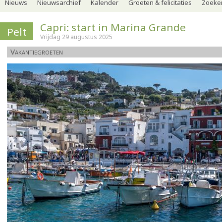
Nieuws
Nieuwsarchief
Kalender
Groeten & felicitaties
Zoeker
Capri: start in Marina Grande
Pelt
Vrijdag 29 augustus 2025
Vakantiegroeten