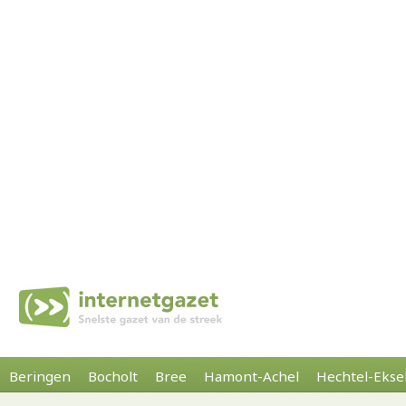
Beringen
Bocholt
Bree
Hamont-Achel
Hechtel-Ekse