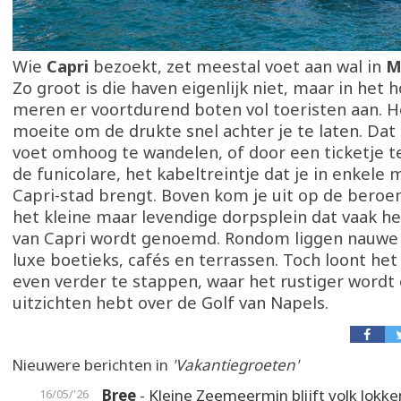
Wie
Capri
bezoekt, zet meestal voet aan wal in
M
Zo groot is die haven eigenlijk niet, maar in het
meren er voortdurend boten vol toeristen aan. H
moeite om de drukte snel achter je te laten. Dat
voet omhoog te wandelen, of door een ticketje 
de funicolare, het kabeltreintje dat je in enkele 
Capri-stad brengt. Boven kom je uit op de beroe
het kleine maar levendige dorpsplein dat vaak h
van Capri wordt genoemd. Rondom liggen nauwe 
luxe boetieks, cafés en terrassen. Toch loont he
even verder te stappen, waar het rustiger wordt 
uitzichten hebt over de Golf van Napels.
Nieuwere berichten in
'Vakantiegroeten'
Bree
- Kleine Zeemeermin blijft volk lokke
16/05/'26