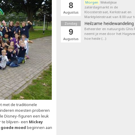
Morgen
Wekelijkse
8
zaterdagmarkt in de
Kloosterstraat, Kerkstraat en
Augustus
Marktpleinstraat van 8.00 uur t
Heilzame heidewandeling 
Zondag
Beheerder en natuurgids Ghis
9
neemt je mee door het Hageven
hoe heide (…)
Augustus
et met de traditionele
kinderen moesten proberen
lle Disney-figuren een leuk
 te blijven- een
Mickey
l
goede moed
beginnen aan