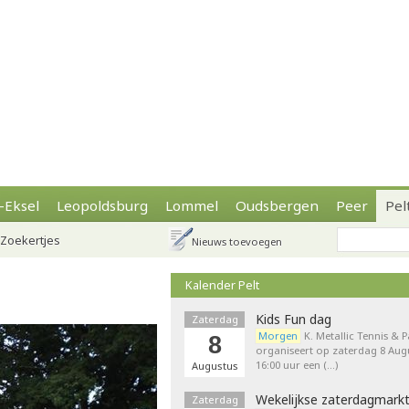
-Eksel
Leopoldsburg
Lommel
Oudsbergen
Peer
Pel
Zoekertjes
Nieuws toevoegen
Kalender Pelt
Kids Fun dag
Zaterdag
Morgen
K. Metallic Tennis & 
8
organiseert op zaterdag 8 Augu
16:00 uur een (…)
Augustus
Wekelijkse zaterdagmark
Zaterdag