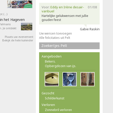
Voor:
Eddy en Irène desair-
01/08
vanbuel
ot (…)
Hartelijke gelukwensen met jullie
in het Hageven
gouden feest
 Palmans
. Je ontdekt
Gabie Raskin
Uw wensen toevoegen
Plaats uw evenement
Alle felicitaties uit Pelt
Bekijk de hele kalender
Zoekertjes Pelt
Aangeboden
Bekers.
Opbergdozen van ijs.
Gezocht
Schilderkunst
Verloren
Zonnebril verloren