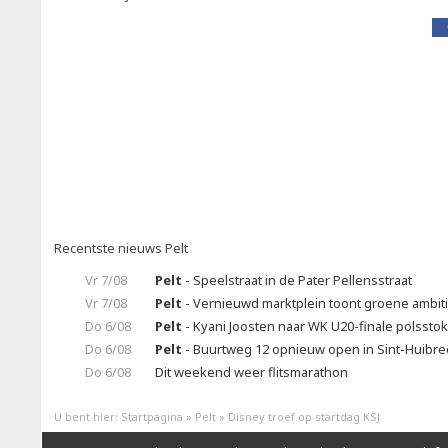
Recentste nieuws Pelt
Vr 7/08
Pelt
- Speelstraat in de Pater Pellensstraat
Vr 7/08
Pelt
- Vernieuwd marktplein toont groene ambit
Do 6/08
Pelt
- Kyani Joosten naar WK U20-finale polssto
Do 6/08
Pelt
- Buurtweg 12 opnieuw open in Sint-Huibrec
Do 6/08
Dit weekend weer flitsmarathon
U bent hier:
Startpagina
»
Pelt
»
Disney troef op startdag KSJ