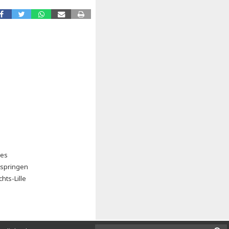
ies
kspringen
hts-Lille