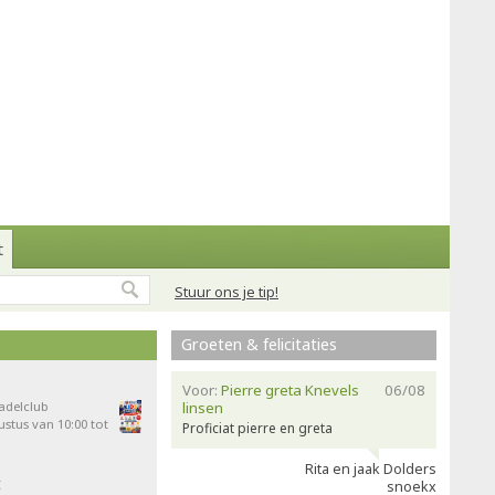
t
Stuur ons je tip!
Groeten & felicitaties
Voor:
Pierre greta Knevels
06/08
Padelclub
linsen
stus van 10:00 tot
Proficiat pierre en greta
Rita en jaak Dolders
t
snoekx