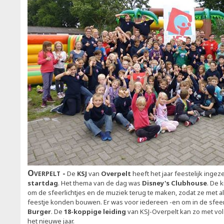
Overpelt
De
KSJ
van
Overpelt
heeft het jaar feestelijk ingez
startdag
. Het thema van de dag was
Disney's Clubhouse
. De 
om de sfeerlichtjes en de muziek terug te maken, zodat ze met a
feestje konden bouwen. Er was voor iedereen -en om in de sfeer
Burger
. De
18-koppige leiding
van KSJ-Overpelt kan zo met vo
het nieuwe jaar.