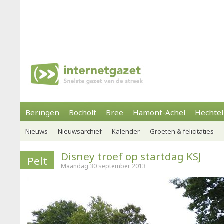
Beringen
Bocholt
Bree
Hamont-Achel
Hechtel
Nieuws
Nieuwsarchief
Kalender
Groeten & felicitaties
Disney troef op startdag KSJ
Pelt
Maandag 30 september 2013