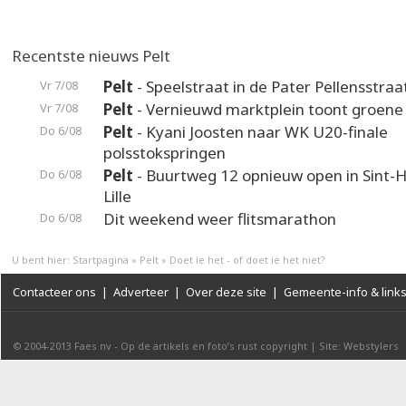
Recentste nieuws Pelt
Pelt
- Speelstraat in de Pater Pellensstraa
Vr 7/08
Pelt
- Vernieuwd marktplein toont groene
Vr 7/08
Pelt
- Kyani Joosten naar WK U20-finale
Do 6/08
polsstokspringen
Pelt
- Buurtweg 12 opnieuw open in Sint-H
Do 6/08
Lille
Dit weekend weer flitsmarathon
Do 6/08
U bent hier:
Startpagina
»
Pelt
»
Doet ie het - of doet ie het niet?
Contacteer ons
|
Adverteer
|
Over deze site
|
Gemeente-info & link
© 2004-2013
Faes nv
-
Op de artikels en foto’s rust copyright
|
Site: Webstylers