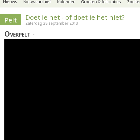
Nieuws
Nieuwsarchief
Kalender
Groeten & felicitaties
Zoeker
Doet ie het - of doet ie het niet?
Pelt
Zaterdag 28 september 2013
Overpelt