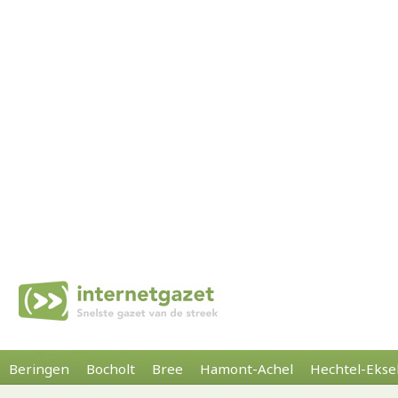
Beringen
Bocholt
Bree
Hamont-Achel
Hechtel-Ekse