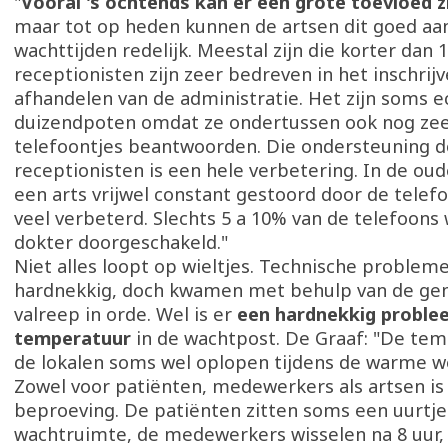
"
Vooral 's ochtends kan er een grote toevloed z
maar tot op heden kunnen de artsen dit goed aan
wachttijden redelijk. Meestal zijn die korter dan 
receptionisten zijn zeer bedreven in het inschrij
afhandelen van de administratie. Het zijn soms e
duizendpoten omdat ze ondertussen ook nog zee
telefoontjes beantwoorden. Die ondersteuning d
receptionisten is een hele verbetering. In de oud
een arts vrijwel constant gestoord door de telefo
veel verbeterd. Slechts 5 a 10% van de telefoons
dokter doorgeschakeld."
Niet alles loopt op wieltjes. Technische proble
hardnekkig, doch kwamen met behulp van de ge
valreep in orde. Wel is er
een hardnekkig proble
temperatuur
in de wachtpost. De Graaf: "De tem
de lokalen soms wel oplopen tijdens de warme 
Zowel voor patiënten, medewerkers als artsen is
beproeving. De patiënten zitten soms een uurtje
wachtruimte, de medewerkers wisselen na 8 uur,