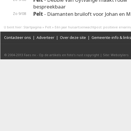
bespreekbaar
Pelt
- Diamanten bruiloft voor Johan en M
Zo 9/08
U bent hier:
Startpagina
»
Pelt
»
Eén jaar huisartsenwachtpost: positieve ervarin
Contacteer ons
|
Adverteer
|
Over deze site
|
Gemeente-info & link
© 2004-2013
Faes nv
-
Op de artikels en foto’s rust copyright
|
Site: Webstylers