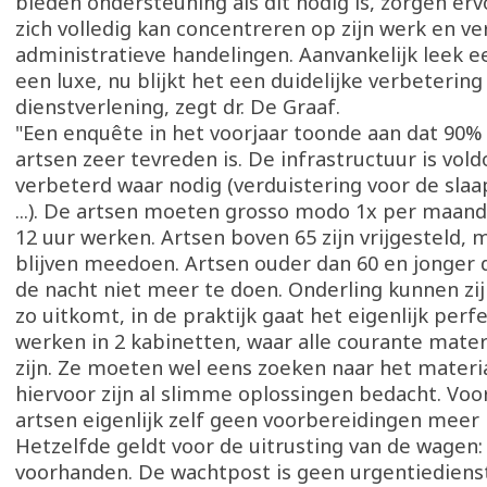
bieden ondersteuning als dit nodig is, zorgen erv
zich volledig kan concentreren op zijn werk en ve
administratieve handelingen. Aanvankelijk leek e
een luxe, nu blijkt het een duidelijke verbetering
dienstverlening, zegt dr. De Graaf.
"Een enquête in het voorjaar toonde aan dat 90%
artsen zeer tevreden is. De infrastructuur is vol
verbeterd waar nodig (verduistering voor de sla
...). De artsen moeten grosso modo 1x per maand
12 uur werken. Artsen boven 65 zijn vrijgesteld,
blijven meedoen. Artsen ouder dan 60 en jonger 
de nacht niet meer te doen. Onderling kunnen zij 
zo uitkomt, in de praktijk gaat het eigenlijk perf
werken in 2 kabinetten, waar alle courante mate
zijn. Ze moeten wel eens zoeken naar het materi
hiervoor zijn al slimme oplossingen bedacht. Voor
artsen eigenlijk zelf geen voorbereidingen mee
Hetzelfde geldt voor de uitrusting van de wagen: a
voorhanden. De wachtpost is geen urgentiediens