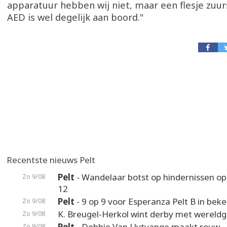
apparatuur hebben wij niet, maar een flesje zuur
AED is wel degelijk aan boord."
Recentste nieuws Pelt
Pelt
- Wandelaar botst op hindernissen o
Zo 9/08
12
Pelt
- 9 op 9 voor Esperanza Pelt B in beke
Zo 9/08
K. Breugel-Herkol wint derby met wereldg
Zo 9/08
Pelt
- Debbie Van Uytvange maakt rouw
Zo 9/08