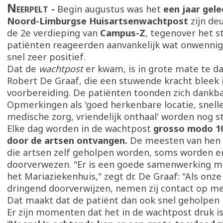
Neerpelt
Begin augustus was het
een jaar gel
Noord-Limburgse Huisartsenwachtpost
zijn de
de 2e verdieping van
Campus-Z
, tegenover het s
patiënten reageerden aanvankelijk wat onwennig, 
snel zeer positief.
Dat de
wachtpost
er kwam, is in grote mate te da
Robert De Graaf, die een stuwende kracht bleek 
voorbereiding. De patiënten toonden zich dankba
Opmerkingen als 'goed herkenbare locatie, snell
medische zorg, vriendelijk onthaal' worden nog 
Elke dag worden in de wachtpost
grosso modo 10
door de artsen ontvangen.
De meesten van hen 
die artsen zelf geholpen worden, soms worden 
doorverwezen. "Er is een goede samenwerking m
het Mariaziekenhuis," zegt dr. De Graaf: "Als onz
dringend doorverwijzen, nemen zij contact op me
Dat maakt dat de patiënt dan ook snel geholpen
Er zijn momenten dat het in de wachtpost druk is