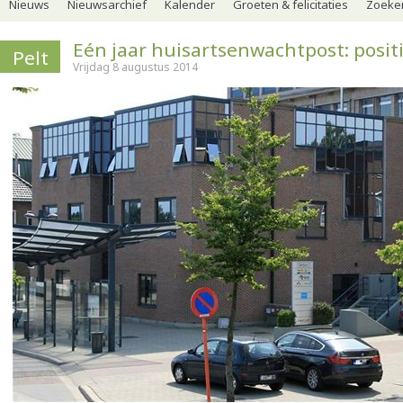
Nieuws
Nieuwsarchief
Kalender
Groeten & felicitaties
Zoeker
Eén jaar huisartsenwachtpost: posit
Pelt
Vrijdag 8 augustus 2014