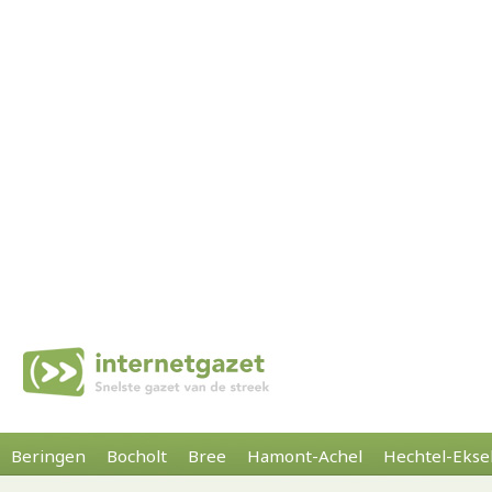
Beringen
Bocholt
Bree
Hamont-Achel
Hechtel-Ekse