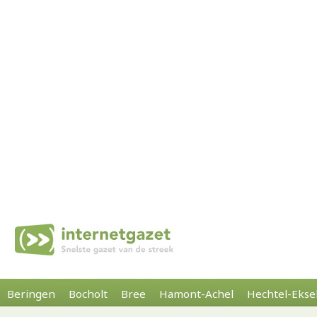
Beringen
Bocholt
Bree
Hamont-Achel
Hechtel-Ekse