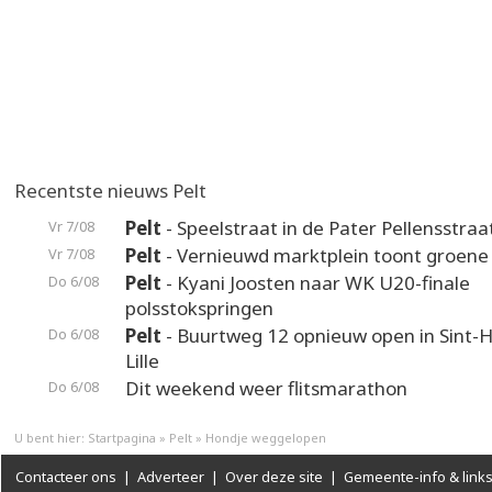
Recentste nieuws Pelt
Pelt
- Speelstraat in de Pater Pellensstraa
Vr 7/08
Pelt
- Vernieuwd marktplein toont groene
Vr 7/08
Pelt
- Kyani Joosten naar WK U20-finale
Do 6/08
polsstokspringen
Pelt
- Buurtweg 12 opnieuw open in Sint-H
Do 6/08
Lille
Dit weekend weer flitsmarathon
Do 6/08
U bent hier:
Startpagina
»
Pelt
»
Hondje weggelopen
Contacteer ons
|
Adverteer
|
Over deze site
|
Gemeente-info & link