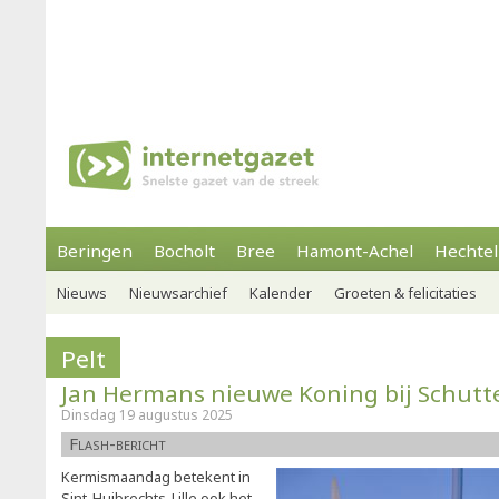
Beringen
Bocholt
Bree
Hamont-Achel
Hechtel
Nieuws
Nieuwsarchief
Kalender
Groeten & felicitaties
Pelt
Jan Hermans nieuwe Koning bij Schutter
Dinsdag 19 augustus 2025
Flash-bericht
Kermismaandag betekent in
Sint-Huibrechts-Lille ook het