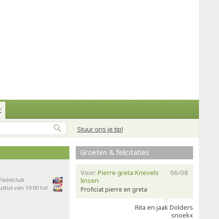
t
Stuur ons je tip!
Groeten & felicitaties
Voor:
Pierre greta Knevels
06/08
 Padelclub
linsen
stus van 10:00 tot
Proficiat pierre en greta
Rita en jaak Dolders
t
snoekx