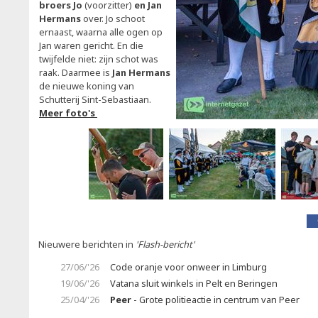
broers Jo
(voorzitter)
en Jan
Hermans
over. Jo schoot
ernaast, waarna alle ogen op
Jan waren gericht. En die
twijfelde niet: zijn schot was
raak. Daarmee is
Jan Hermans
de nieuwe koning van
Schutterij Sint-Sebastiaan.
Meer foto's
Nieuwere berichten in
'Flash-bericht'
27/06/'26
Code oranje voor onweer in Limburg
19/06/'26
Vatana sluit winkels in Pelt en Beringen
25/04/'26
Peer
- Grote politieactie in centrum van Peer