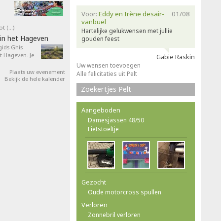
Voor:
Eddy en Irène desair-
01/08
vanbuel
ot (…)
Hartelijke gelukwensen met jullie
in het Hageven
gouden feest
ids Ghis
 Hageven. Je
Gabie Raskin
Uw wensen toevoegen
Plaats uw evenement
Alle felicitaties uit Pelt
Bekijk de hele kalender
Zoekertjes Pelt
Aangeboden
Damesjassen 48/50
Fietstoeltje
Gezocht
Oude motorcross spullen
Verloren
Zonnebril verloren