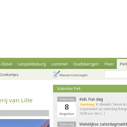
-Eksel
Leopoldsburg
Lommel
Oudsbergen
Peer
Pel
Zoekertjes
Nieuws toevoegen
Kalender Pelt
ij van Lille
Kids Fun dag
Zaterdag
Vandaag
K. Metallic Tennis &
8
organiseert op zaterdag 8 Augu
16:00 uur een (…)
Augustus
Wekelijkse zaterdagmark
Zaterdag