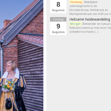
Vandaag
Wekelijkse
8
zaterdagmarkt in de
Kloosterstraat, Kerkstraat en
Augustus
Marktpleinstraat van 8.00 uur t
Heilzame heidewandeling 
Zondag
Morgen
Beheerder en natuurg
9
Palmans neemt je mee door het
ontdekt hoe heide (…)
Augustus