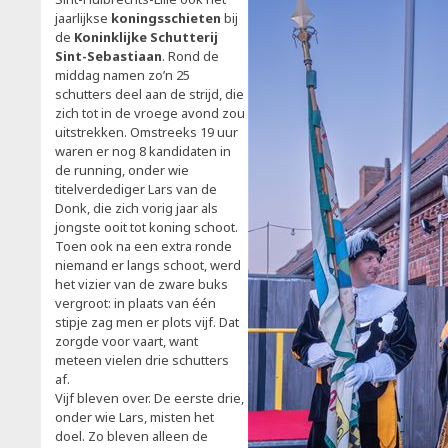
jaarlijkse
koningsschieten
bij
de
Koninklijke Schutterij
Sint-Sebastiaan
. Rond de
middag namen zo’n 25
schutters deel aan de strijd, die
zich tot in de vroege avond zou
uitstrekken. Omstreeks 19 uur
waren er nog 8 kandidaten in
de running, onder wie
titelverdediger Lars van de
Donk, die zich vorig jaar als
jongste ooit tot koning schoot.
Toen ook na een extra ronde
niemand er langs schoot, werd
het vizier van de zware buks
vergroot: in plaats van één
stipje zag men er plots vijf. Dat
zorgde voor vaart, want
meteen vielen drie schutters
af.
Vijf bleven over. De eerste drie,
onder wie Lars, misten het
doel. Zo bleven alleen de