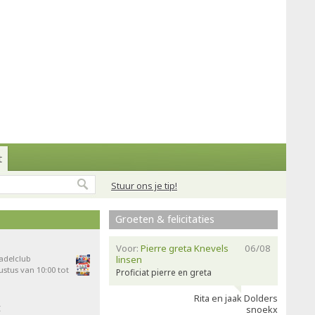
t
Stuur ons je tip!
Groeten & felicitaties
Voor:
Pierre greta Knevels
06/08
Padelclub
linsen
stus van 10:00 tot
Proficiat pierre en greta
Rita en jaak Dolders
t
snoekx