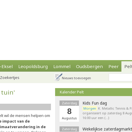
-Eksel
Leopoldsburg
Lommel
Oudsbergen
Peer
Pel
Zoekertjes
Nieuws toevoegen
 tuin'
Kalender Pelt
Kids Fun dag
Zaterdag
Morgen
K. Metallic Tennis & 
8
organiseert op zaterdag 8 Augu
elt wil de mensen helpen om
16:00 uur een (…)
Augustus
e impact van de
limaatverandering in de
Wekelijkse zaterdagmark
Zaterdag