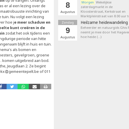
uin
op te vangen. Onlangs
Morgen
Wekelijkse
8
as er al een lezing over de
zaterdagmarkt in de
limaatrobuuste inrichting van
Kloosterstraat, Kerkstraat en
Augustus
Marktpleinstraat van 8.00 uur t
 tuin. Nu volgt een lezing
ver hoe j
e meer schaduw en
Heilzame heidewandeling 
Zondag
oelte kunt creëren in de
Beheerder en natuurgids Ghis
9
neemt je mee door het Hageven
uin
zodat het ook tijdens een
hoe heide (…)
Augustus
angdurige periode van hitte
ngenaam blijft in huis en tuin.
hema's als bomen en
eesters, gevelgroen, groene
… komen uitgebreid aan bod.
the, Jeugdlaan 2. Ze begint
ekx
gemeentepelt.be of 011