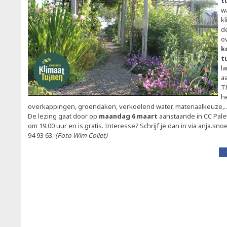
t
w
k
de
o
k
t
l
aa
T
h
overkappingen, groendaken, verkoelend water, materiaalkeuze,
De lezing gaat door op
maandag 6 maart
aanstaande in CC Pale
om 19.00 uur en is gratis. Interesse? Schrijf je dan in via anja.sno
94 93 63.
(Foto Wim Collet)