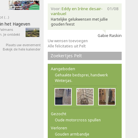
Voor:
Eddy en Irène desair-
01/08
vanbuel
ot (…)
Hartelijke gelukwensen met jullie
in het Hageven
gouden feest
 Palmans
. Je ontdekt
Gabie Raskin
Uw wensen toevoegen
Plaats uw evenement
Alle felicitaties uit Pelt
Bekijk de hele kalender
Zoekertjes Pelt
Aangeboden
Gehaakte bedsprei, handwerk
Winterjas.
Gezocht
Oude motorcross spullen
Verloren
Gouden armbandje