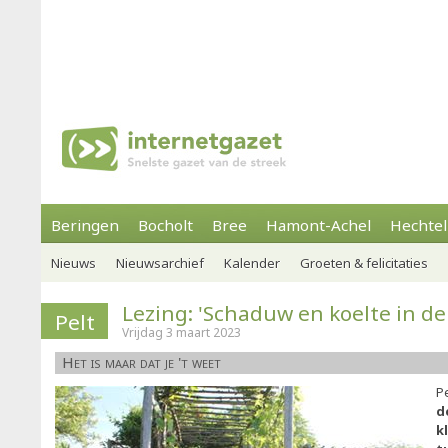
Beringen
Bocholt
Bree
Hamont-Achel
Hechtel
Nieuws
Nieuwsarchief
Kalender
Groeten & felicitaties
Lezing: 'Schaduw en koelte in de
Pelt
Vrijdag 3 maart 2023
Het is maar dat je 't weet
P
d
k