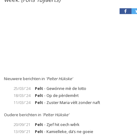
Nieuwere berichten in
'Pelter Hükske'
25/03/'24
Pelt
- Gewónne mè de lotto
18/03/'24
Pelt
- Op de pèrdemêrt
11/03/'24
Pelt
- Zuster Maria vèlt zonder naft
Oudere berichten in
'Pelter Hükske'
20/09/'21
Pelt
- Zjef hit oech wêrk
13/09/'21
Pelt
- Kamielleke, dä’s ne goeie