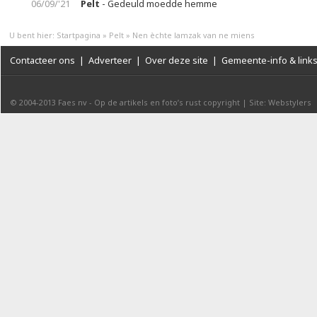
06/09/'21
Pelt
- Gedeuld moedde hemme
U bent hier:
Startpagina
»
Pelt
»
Nen èchte lamzak van ne miens
Contacteer ons
|
Adverteer
|
Over deze site
|
Gemeente-info & link
© 2004-2013
Faes nv
-
Op de artikels en foto’s rust copyright
|
Site: Webstylers