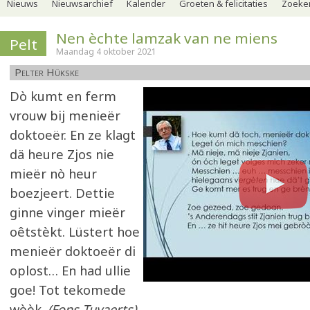
Nieuws
Nieuwsarchief
Kalender
Groeten & felicitaties
Zoeker
Nen èchte lamzak van ne miens
Pelt
Maandag 4 oktober 2021
Pelter Hükske
Dò kumt en ferm
vrouw bij menieër
doktoeër. En ze klagt
dä heure Zjos nie
mieër nò heur
boezjeert. Dettie
ginne vinger mieër
oêtstèkt. Lüstert hoe
menieër doktoeër di
oplost… En had ullie
goe! Tot tekomede
wèèk.
(Fons Tuyaerts)