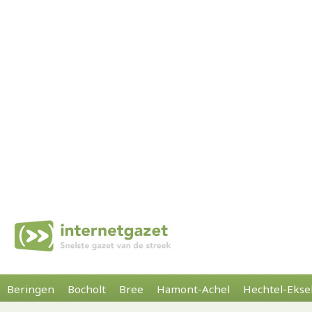
Beringen
Bocholt
Bree
Hamont-Achel
Hechtel-Ekse