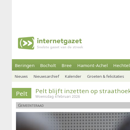
Beringen
Bocholt
Bree
Hamont-Achel
Hechtel
Nieuws
Nieuwsarchief
Kalender
Groeten & felicitaties
Pelt blijft inzetten op straatho
Pelt
Woensdag 4 februari 2026
Gemeenteraad