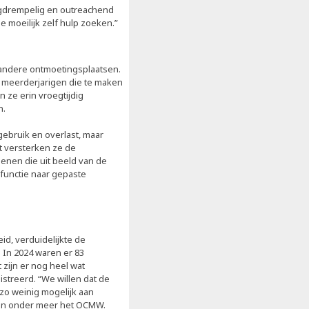
agdrempelig en outreachend
moeilijk zelf hulp zoeken.”
n andere ontmoetingsplaatsen.
 meerderjarigen die te maken
ze erin vroegtijdig
n.
ebruik en overlast, maar
t versterken ze de
enen die uit beeld van de
gfunctie naar gepaste
d, verduidelijkte de
 In 2024 waren er 83
 zijn er nog heel wat
streerd. “We willen dat de
zo weinig mogelijk aan
 van onder meer het OCMW.