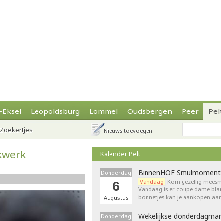
-Eksel
Leopoldsburg
Lommel
Oudsbergen
Peer
Pel
Zoekertjes
Nieuws toevoegen
ekwerk
Kalender Pelt
BinnenHOF Smulmoment
Donderdag
Vandaag
Kom gezellig meesm
6
Vandaag is er coupe dame bla
bonnetjes kan je aankopen aan
Augustus
Wekelijkse donderdagmar
Donderdag