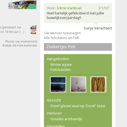
Voor:
Irène Vanbuel
31/07
Heel hartelijk gefeliciteerd met jullie
huwelijksverjaardag!!
organiseert op
Sonja Verachtert
ot 16:00 uur (…)
Uw wensen toevoegen
Alle felicitaties uit Pelt
Plaats uw evenement
Bekijk de hele kalender
Zoekertjes Pelt
Aangeboden
Mooie agave
Fietsbanden
Gezocht
Duvel glazen waarop 'Duvel' staat
Verloren
Gouden armbandje
Gevonden