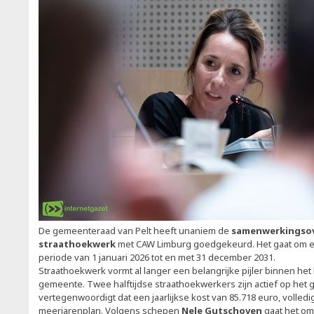
De gemeenteraad van Pelt heeft unaniem de
samenwerkingso
straathoekwerk
met CAW Limburg goedgekeurd. Het gaat om 
periode van 1 januari 2026 tot en met 31 december 2031.
Straathoekwerk vormt al langer een belangrijke pijler binnen het 
gemeente. Twee halftijdse straathoekwerkers zijn actief op het
vertegenwoordigt dat een jaarlijkse kost van 85.718 euro, volled
meerjarenplan. Volgens schepen
Nele Gutschoven
gaat het o