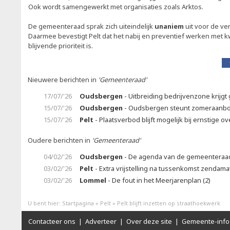
Ook wordt samengewerkt met organisaties zoals Arktos.
De gemeenteraad sprak zich uiteindelijk
unaniem
uit voor de v
Daarmee bevestigt Pelt dat het nabij en preventief werken met
blijvende prioriteit is.
Nieuwere berichten in
'Gemeenteraad'
17/07/'26
Oudsbergen
- Uitbreiding bedrijvenzone krijgt 
15/07/'26
Oudsbergen
- Oudsbergen steunt zomeraanb
15/07/'26
Pelt
- Plaatsverbod blijft mogelijk bij ernstige ov
Oudere berichten in
'Gemeenteraad'
04/02/'26
Oudsbergen
- De agenda van de gemeenteraad 
03/02/'26
Pelt
- Extra vrijstelling na tussenkomst zendam
03/02/'26
Lommel
- De fout in het Meerjarenplan (2)
U bent hier:
Startpagina
»
Pelt
»
Pelt blijft inzetten op straathoekwerk
Contacteer ons
|
Adverteer
|
Over deze site
|
Gemeente-info 