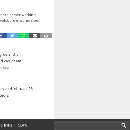
erdere samenwerking.
 kwetsbare inwoners een
groen licht
od van Zoem
erlast
van 4 februari '26
ateurs
& links
|
GDPR