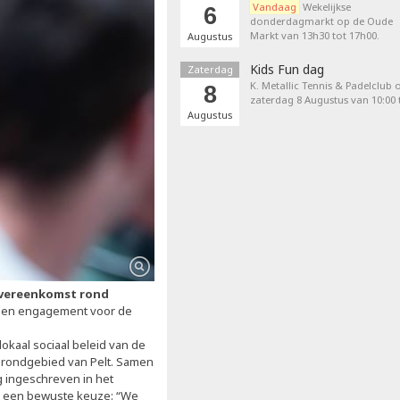
Vandaag
Wekelijkse
6
donderdagmarkt op de Oude
Markt van 13h30 tot 17h00.
Augustus
Kids Fun dag
Zaterdag
K. Metallic Tennis & Padelclub 
8
zaterdag 8 Augustus van 10:00 t
Augustus
vereenkomst rond
een engagement voor de
lokaal sociaal beleid van de
 grondgebied van Pelt. Samen
ig ingeschreven in het
m een bewuste keuze: “We