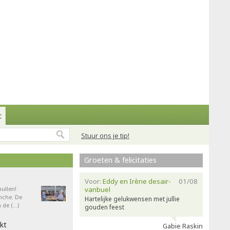
t
Stuur ons je tip!
Groeten & felicitaties
Voor:
Eddy en Irène desair-
01/08
ullen!
vanbuel
nche. De
Hartelijke gelukwensen met jullie
 de (…)
gouden feest
kt
Gabie Raskin