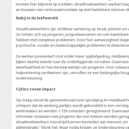
moeten hier blijvend op inzetten. Straathoekwerkers werken la
en bouwen een vertrouwensrelatie op met kwetsbare mensen die 
Nabij in de leefwereld
Straathoekwerkers zijn zichtbaar aanwezig op straat, pleinen e
Ze richten zich op jongeren, jongvolwassenen en ook kwetsbare
hebben met complexe problemen. Door hun aanwezigheid slagen 
psychische, sociale en maatschappelijke problemen te detectere
Ze werken preventief rond onder meer spijbelgedrag, middeleng
kijken daarbij steeds naar de onderliggende oorzaken. Daarnaas
weerbaarheid en het mentaal welzijn van jongeren. Voor volwass
hulpverlening verdwenen zijn, vervullen ze een belangrijke bru
ondersteuning.
Cijfers tonen impact
Op vraag vanuit de gemeenteraad over opvolging en meetbaarhei
schepen dat de werking jaarlijks wordt gebundeld in een verslag.
werkrelaties en werden 1.729 contacten geregistreerd. Daarnaast
informele contacten met jongeren die niet meteen worden geregi
straathoekwerkers vooral tijd kunnen besteden aan mensen, en 
administratie,” klonk het. Waar nodig krijgen ze ondersteuning