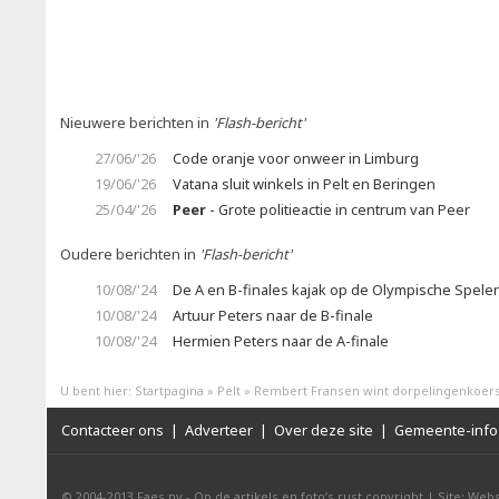
Nieuwere berichten in
'Flash-bericht'
27/06/'26
Code oranje voor onweer in Limburg
19/06/'26
Vatana sluit winkels in Pelt en Beringen
25/04/'26
Peer
- Grote politieactie in centrum van Peer
Oudere berichten in
'Flash-bericht'
10/08/'24
De A en B-finales kajak op de Olympische Spele
10/08/'24
Artuur Peters naar de B-finale
10/08/'24
Hermien Peters naar de A-finale
U bent hier:
Startpagina
»
Pelt
»
Rembert Fransen wint dorpelingenkoer
Contacteer ons
|
Adverteer
|
Over deze site
|
Gemeente-info 
© 2004-2013
Faes nv
-
Op de artikels en foto’s rust copyright
|
Site: Webs