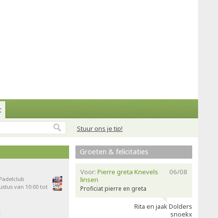
t
Stuur ons je tip!
Groeten & felicitaties
Voor:
Pierre greta Knevels
06/08
 Padelclub
linsen
stus van 10:00 tot
Proficiat pierre en greta
Rita en jaak Dolders
t
snoekx