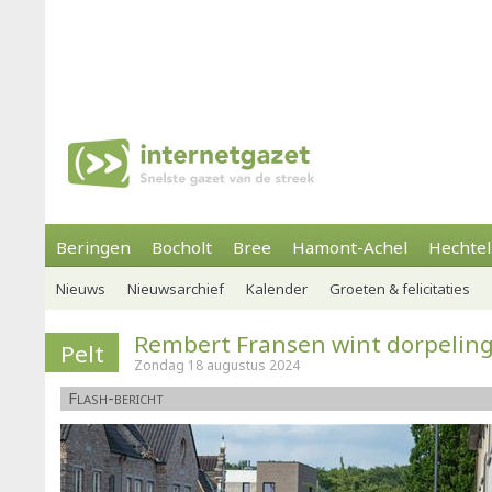
Beringen
Bocholt
Bree
Hamont-Achel
Hechtel
Nieuws
Nieuwsarchief
Kalender
Groeten & felicitaties
Rembert Fransen wint dorpelin
Pelt
Zondag 18 augustus 2024
Flash-bericht