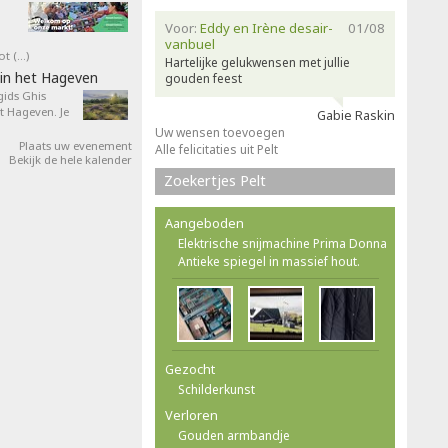
Voor:
Eddy en Irène desair-
01/08
vanbuel
ot (…)
Hartelijke gelukwensen met jullie
in het Hageven
gouden feest
ids Ghis
 Hageven. Je
Gabie Raskin
Uw wensen toevoegen
Plaats uw evenement
Alle felicitaties uit Pelt
Bekijk de hele kalender
Zoekertjes Pelt
Aangeboden
Elektrische snijmachine Prima Donna
Antieke spiegel in massief hout.
Gezocht
Schilderkunst
Verloren
Gouden armbandje