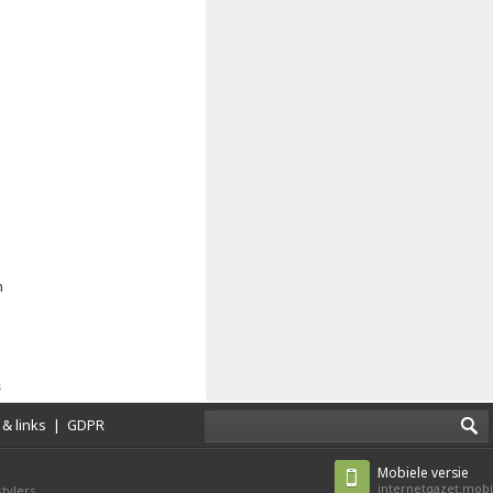
n
s
& links
|
GDPR
Mobiele versie
internetgazet.mobi
tylers