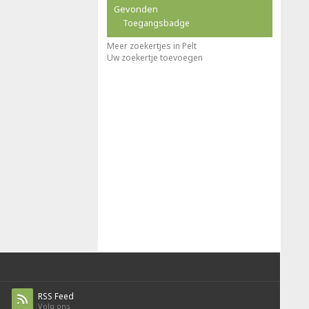
Gevonden
Toegangsbadge
Meer zoekertjes in Pelt
Uw zoekertje toevoegen
RSS Feed
Volg ons