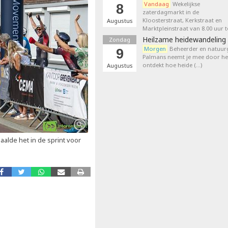
Vandaag
Wekelijkse
8
zaterdagmarkt in de
Kloosterstraat, Kerkstraat en
Augustus
Marktpleinstraat van 8.00 uur t
Heilzame heidewandeling 
Zondag
Morgen
Beheerder en natuurg
9
Palmans neemt je mee door het
ontdekt hoe heide (…)
Augustus
j haalde het in de sprint voor