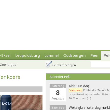
-Eksel
Leopoldsburg
Lommel
Oudsbergen
Peer
Pel
Zoekertjes
Nieuws toevoegen
genkoers
Kalender Pelt
Kids Fun dag
Zaterdag
Vandaag
K. Metallic Tennis &
8
organiseert op zaterdag 8 Augu
16:00 uur een (…)
Augustus
Wekelijkse zaterdagmark
Zaterdag