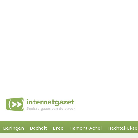
Beringen
Bocholt
Bree
Hamont-Achel
Hechtel-Ekse