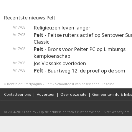
Recentste nieuws Pelt
Religieuzen leven langer
Vr 7/08
Pelt
- Peltse ruiters actief op Sentower 
Vr 7/08
Classic
Pelt
- Brons voor Pelter PC op Limburgs
Vr 7/08
kampioenschap
Jos Vlassaks overleden
Vr 7/08
Pelt
- Buurtweg 12: de proef op de som
Vr 7/08
U bent hier:
Startpagina
»
Pelt
»
Schoolfeest van basisschool Boseind
Contacteer ons
|
Adverteer
|
Over deze site
|
Gemeente-info & link
© 2004-2013
Faes nv
-
Op de artikels en foto’s rust copyright
|
Site: Webstylers