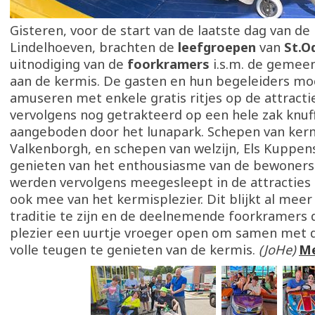
Gisteren, voor de start van de laatste dag van de
Lindelhoeven, brachten de
leefgroepen
van
St.O
uitnodiging van de
foorkramers
i.s.m. de gemee
aan de kermis. De gasten en hun begeleiders mo
amuseren met enkele gratis ritjes op de attract
vervolgens nog getrakteerd op een hele zak knuf
aangeboden door het lunapark. Schepen van kerm
Valkenborgh, en schepen van welzijn, Els Kupp
genieten van het enthousiasme van de bewoners 
werden vervolgens meegesleept in de attracties
ook mee van het kermisplezier. Dit blijkt al meer
traditie te zijn en de deelnemende foorkramers
plezier een uurtje vroeger open om samen met 
volle teugen te genieten van de kermis.
(JoHe)
Me