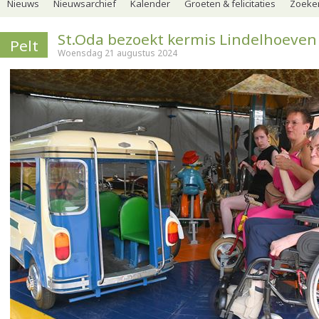
Nieuws
Nieuwsarchief
Kalender
Groeten & felicitaties
Zoeker
St.Oda bezoekt kermis Lindelhoeven
Pelt
Woensdag 21 augustus 2024