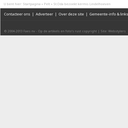
U bent hier:
Startpagina
»
Pelt
»
St.Oda bezoekt kermis Lindelhoeven
Contacteer ons
|
Adverteer
|
Over deze site
|
Gemeente-info & link
© 2004-2013
Faes nv
-
Op de artikels en foto’s rust copyright
|
Site: Webstylers