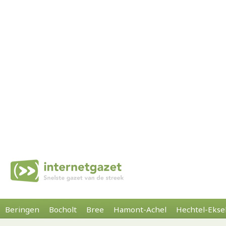
Beringen
Bocholt
Bree
Hamont-Achel
Hechtel-Ekse