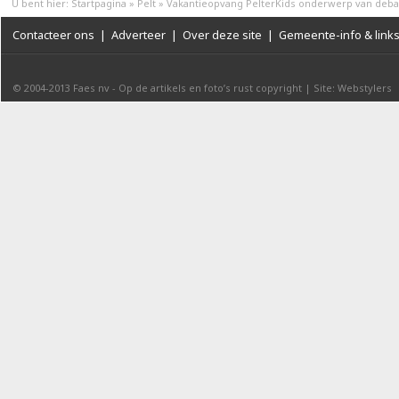
U bent hier:
Startpagina
»
Pelt
»
Vakantieopvang PelterKids onderwerp van deba
Contacteer ons
|
Adverteer
|
Over deze site
|
Gemeente-info & link
© 2004-2013
Faes nv
-
Op de artikels en foto’s rust copyright
|
Site: Webstylers