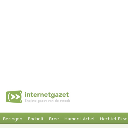
Beringen
Bocholt
Bree
Hamont-Achel
Hechtel-Ekse