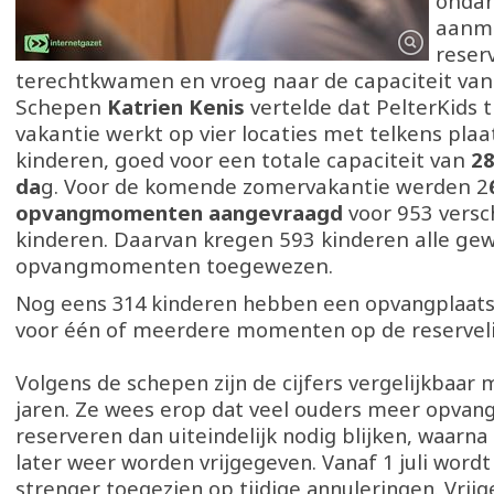
ondan
aanme
reserv
terechtkwamen en vroeg naar de capaciteit van
Schepen
Katrien Kenis
vertelde dat PelterKids t
vakantie werkt op vier locaties met telkens plaa
kinderen, goed voor een totale capaciteit van
28
da
g. Voor de komende zomervakantie werden 2
opvangmomenten aangevraagd
voor 953 versc
kinderen. Daarvan kregen 593 kinderen alle ge
opvangmomenten toegewezen.
Nog eens 314 kinderen hebben een opvangplaats
voor één of meerdere momenten op de reservelij
Volgens de schepen zijn de cijfers vergelijkbaar
jaren. Ze wees erop dat veel ouders meer opv
reserveren dan uiteindelijk nodig blijken, waarna
later weer worden vrijgegeven. Vanaf 1 juli word
strenger toegezien op tijdige annuleringen. Vri