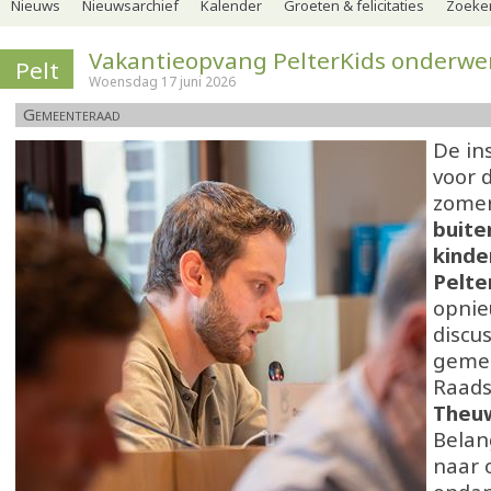
Nieuws
Nieuwsarchief
Kalender
Groeten & felicitaties
Zoeker
Vakantieopvang PelterKids onderwe
Pelt
Woensdag 17 juni 2026
Gemeenteraad
De in
voor 
zomer
buite
kind
Pelte
opnie
discu
geme
Raads
Theu
Belan
naar 