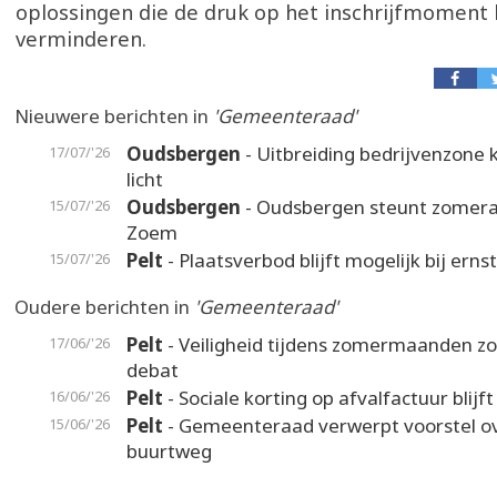
oplossingen die de druk op het inschrijfmoment
verminderen.
Nieuwere berichten in
'Gemeenteraad'
Oudsbergen
- Uitbreiding bedrijvenzone k
17/07/'26
licht
Oudsbergen
- Oudsbergen steunt zomer
15/07/'26
Zoem
Pelt
- Plaatsverbod blijft mogelijk bij erns
15/07/'26
Oudere berichten in
'Gemeenteraad'
Pelt
- Veiligheid tijdens zomermaanden zo
17/06/'26
debat
Pelt
- Sociale korting op afvalfactuur blijf
16/06/'26
Pelt
- Gemeenteraad verwerpt voorstel o
15/06/'26
buurtweg