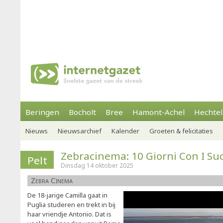
Beringen
Bocholt
Bree
Hamont-Achel
Hechtel
Nieuws
Nieuwsarchief
Kalender
Groeten & felicitaties
Zebracinema: 10 Giorni Con I Su
Pelt
Dinsdag 14 oktober 2025
Zebra Cinema
De 18-jarige Camilla gaat in
Puglia studeren en trekt in bij
haar vriendje Antonio. Dat is