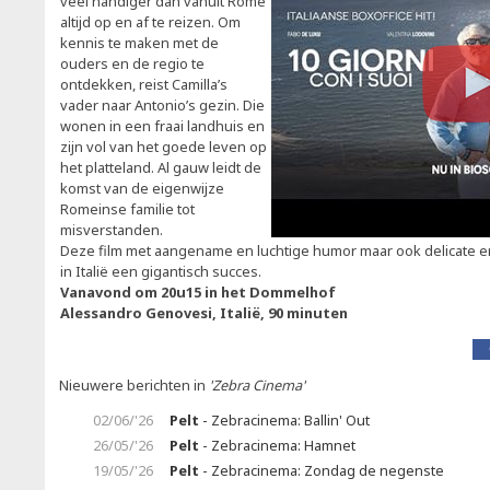
veel handiger dan vanuit Rome
altijd op en af te reizen. Om
kennis te maken met de
ouders en de regio te
ontdekken, reist Camilla’s
vader naar Antonio’s gezin. Die
wonen in een fraai landhuis en
zijn vol van het goede leven op
het platteland. Al gauw leidt de
komst van de eigenwijze
Romeinse familie tot
misverstanden.
Deze film met aangename en luchtige humor maar ook delicate
in Italië een gigantisch succes.
Vanavond om 20u15 in het Dommelhof
Alessandro Genovesi, Italië, 90 minuten
Nieuwere berichten in
'Zebra Cinema'
02/06/'26
Pelt
- Zebracinema: Ballin' Out
26/05/'26
Pelt
- Zebracinema: Hamnet
19/05/'26
Pelt
- Zebracinema: Zondag de negenste