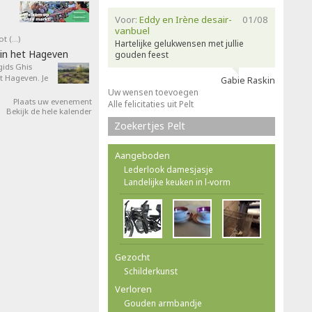
Voor:
Eddy en Irène desair-
01/08
vanbuel
ot (…)
Hartelijke gelukwensen met jullie
in het Hageven
gouden feest
ids Ghis
 Hageven. Je
Gabie Raskin
Uw wensen toevoegen
Plaats uw evenement
Alle felicitaties uit Pelt
Bekijk de hele kalender
Zoekertjes Pelt
Aangeboden
Lederlook damesjasje
Landelijke keuken in l-vorm
Gezocht
Schilderkunst
Verloren
Gouden armbandje