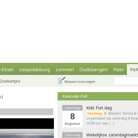
-Eksel
Leopoldsburg
Lommel
Oudsbergen
Peer
Pel
Zoekertjes
Nieuws toevoegen
oi
Kalender Pelt
Kids Fun dag
Zaterdag
Vandaag
K. Metallic Tennis &
8
organiseert op zaterdag 8 Augu
16:00 uur een (…)
Augustus
Wekelijkse zaterdagmark
Zaterdag