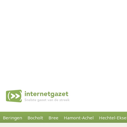
Beringen
Bocholt
Bree
Hamont-Achel
Hechtel-Ekse