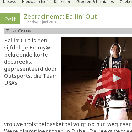
Nieuws
Nieuwsarchief
Kalender
Groeten & felicitaties
Zoeker
Zebracinema: Ballin' Out
Pelt
Dinsdag 2 juni 2026
Zebra Cinema
Ballin’ Out is een
vijfdelige Emmy®-
bekroonde korte
docureeks,
gepresenteerd door
Outsports, die Team
USA’s
vrouwenrolstoelbasketbal volgt op hun weg naar
Wereldkampioenschap in Dubai. De reeks verwee