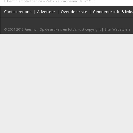
U bent hier:
Startpagina
»
Pelt
»
Zebracinema: Ballin' Out
Contacteer ons
|
Adverteer
|
Over deze site
|
Gemeente-info & link
© 2004-2013
Faes nv
-
Op de artikels en foto’s rust copyright
|
Site: Webstylers