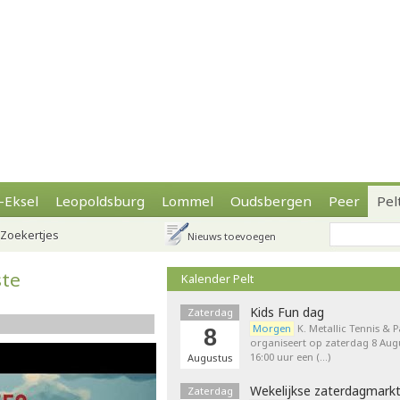
-Eksel
Leopoldsburg
Lommel
Oudsbergen
Peer
Pel
Zoekertjes
Nieuws toevoegen
ste
Kalender Pelt
Kids Fun dag
Zaterdag
Morgen
K. Metallic Tennis & 
8
organiseert op zaterdag 8 Augu
16:00 uur een (…)
Augustus
Wekelijkse zaterdagmark
Zaterdag