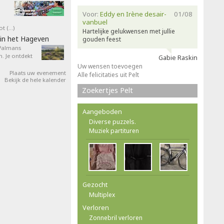
Voor:
Eddy en Irène desair-
01/08
vanbuel
ot (…)
Hartelijke gelukwensen met jullie
in het Hageven
gouden feest
 Palmans
. Je ontdekt
Gabie Raskin
Uw wensen toevoegen
Plaats uw evenement
Alle felicitaties uit Pelt
Bekijk de hele kalender
Zoekertjes Pelt
Aangeboden
Diverse puzzels.
Muziek partituren
Gezocht
Multiplex
Verloren
Zonnebril verloren