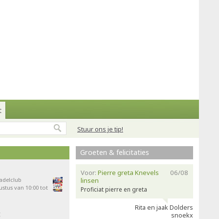
t
Stuur ons je tip!
Groeten & felicitaties
Voor:
Pierre greta Knevels
06/08
Padelclub
linsen
stus van 10:00 tot
Proficiat pierre en greta
Rita en jaak Dolders
t
snoekx