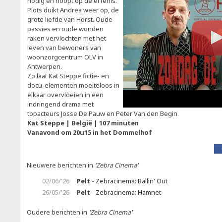
nodig en hoopt op de erfenis.
Plots duikt Andrea weer op, de
grote liefde van Horst. Oude
passies en oude wonden
raken vervlochten met het
leven van bewoners van
woonzorgcentrum OLV in
Antwerpen.
Zo laat Kat Steppe fictie- en
docu-elementen moeiteloos in
elkaar overvloeien in een
indringend drama met
topacteurs Josse De Pauw en Peter Van den Begin.
Kat Steppe | België | 107 minuten
Vanavond om 20u15 in het Dommelhof
Nieuwere berichten in
'Zebra Cinema'
02/06/'26
Pelt
- Zebracinema: Ballin' Out
26/05/'26
Pelt
- Zebracinema: Hamnet
Oudere berichten in
'Zebra Cinema'