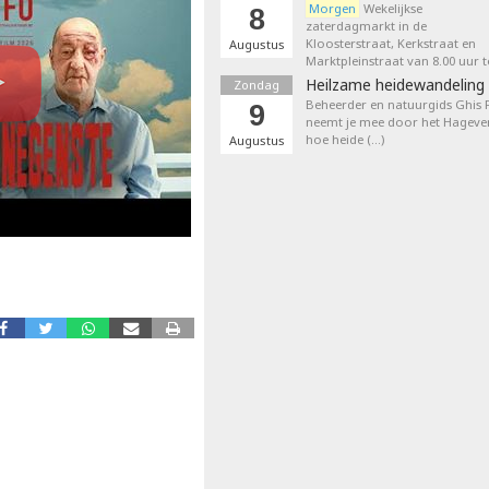
Morgen
Wekelijkse
8
zaterdagmarkt in de
Kloosterstraat, Kerkstraat en
Augustus
Marktpleinstraat van 8.00 uur t
Heilzame heidewandeling 
Zondag
Beheerder en natuurgids Ghis
9
neemt je mee door het Hageven
hoe heide (…)
Augustus