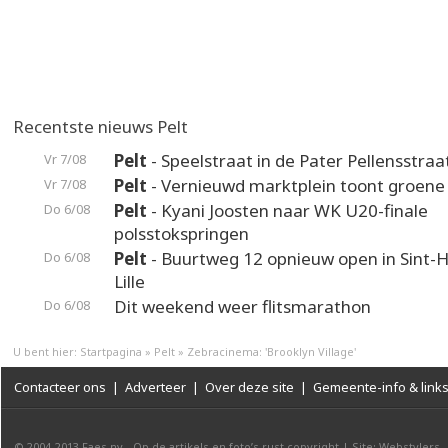
Recentste nieuws Pelt
Pelt
- Speelstraat in de Pater Pellensstraa
Vr 7/08
Pelt
- Vernieuwd marktplein toont groene
Vr 7/08
Pelt
- Kyani Joosten naar WK U20-finale
Do 6/08
polsstokspringen
Pelt
- Buurtweg 12 opnieuw open in Sint-H
Do 6/08
Lille
Dit weekend weer flitsmarathon
Do 6/08
U bent hier:
Startpagina
»
Pelt
»
Zebracinema: 'Brooklyn Village'
Contacteer ons
|
Adverteer
|
Over deze site
|
Gemeente-info & link
© 2004-2013
Faes nv
-
Op de artikels en foto’s rust copyright
|
Site: Webstylers