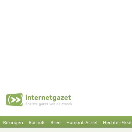
Beringen
Bocholt
Bree
Hamont-Achel
Hechtel-Ekse