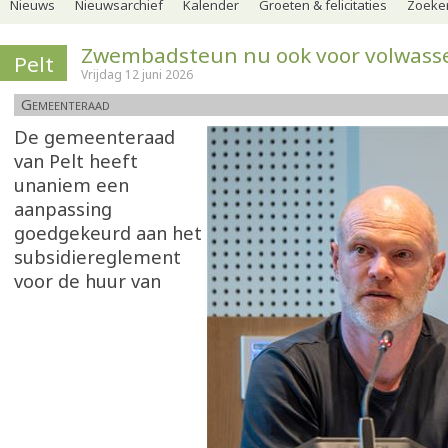
Nieuws
Nieuwsarchief
Kalender
Groeten & felicitaties
Zoeker
Zwembadsteun nu ook voor volwasse
Pelt
Vrijdag 12 juni 2026
Gemeenteraad
De gemeenteraad
van Pelt heeft
unaniem een
aanpassing
goedgekeurd aan het
subsidiereglement
voor de huur van