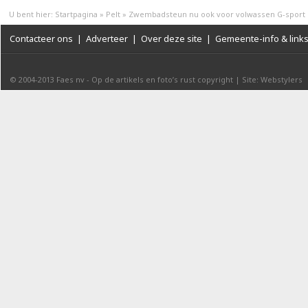
U bent hier:
Startpagina
»
Pelt
»
Zwembadsteun nu ook voor volwassen G-sport
Contacteer ons
|
Adverteer
|
Over deze site
|
Gemeente-info & link
© 2004-2013
Faes nv
-
Op de artikels en foto’s rust copyright
|
Site: Webstylers