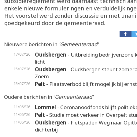
subsidiereglement werd daarnaast technisch aa
enkele nieuwe formuleringen en verduidelijkinge
Het voorstel werd zonder discussie en met unani
goedgekeurd door de gemeenteraad.
Nieuwere berichten in
'Gemeenteraad'
Oudsbergen
- Uitbreiding bedrijvenzone k
17/07/'26
licht
Oudsbergen
- Oudsbergen steunt zomer
15/07/'26
Zoem
Pelt
- Plaatsverbod blijft mogelijk bij erns
15/07/'26
Oudere berichten in
'Gemeenteraad'
Lommel
- Coronanoodfonds blijft politiek
11/06/'26
Pelt
- Studie moet verkeer in Overpelt stu
11/06/'26
Oudsbergen
- Fietspaden Weg naar Opitt
11/06/'26
dichterbij