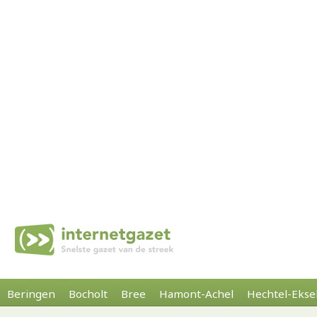
Beringen
Bocholt
Bree
Hamont-Achel
Hechtel-Ekse