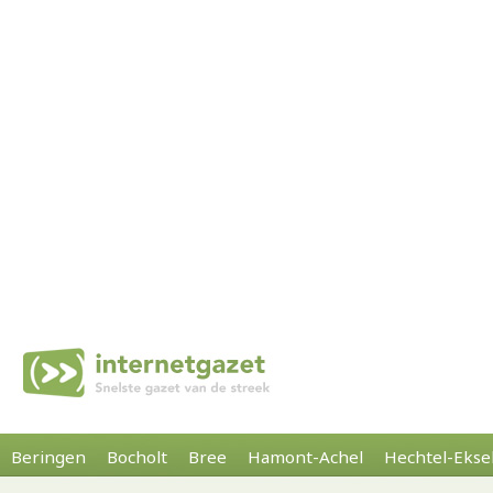
Beringen
Bocholt
Bree
Hamont-Achel
Hechtel-Ekse