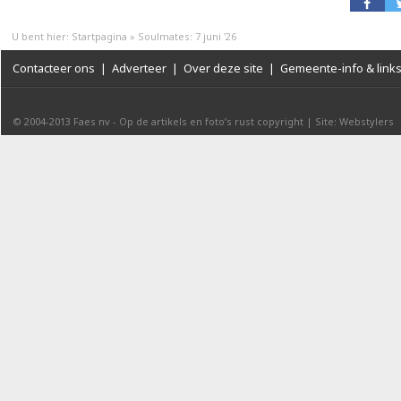
U bent hier:
Startpagina
»
Soulmates: 7 juni '26
Contacteer ons
|
Adverteer
|
Over deze site
|
Gemeente-info & link
© 2004-2013
Faes nv
-
Op de artikels en foto’s rust copyright
|
Site: Webstylers