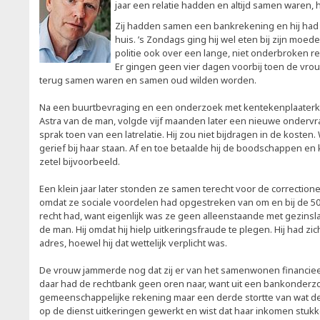
jaar een relatie hadden en altijd samen waren,
Zij hadden samen een bankrekening en hij had 
huis. ’s Zondags ging hij wel eten bij zijn moede
politie ook over een lange, niet onderbroken re
Er gingen geen vier dagen voorbij toen de vrou
terug samen waren en samen oud wilden worden.
Na een buurtbevraging en een onderzoek met kentekenplaaterk
Astra van de man, volgde vijf maanden later een nieuwe ondervrag
sprak toen van een latrelatie. Hij zou niet bijdragen in de kosten. 
gerief bij haar staan. Af en toe betaalde hij de boodschappen en 
zetel bijvoorbeeld.
Een klein jaar later stonden ze samen terecht voor de correctione
omdat ze sociale voordelen had opgestreken van om en bij de 5
recht had, want eigenlijk was ze geen alleenstaande met gezin
de man. Hij omdat hij hielp uitkeringsfraude te plegen. Hij had zi
adres, hoewel hij dat wettelijk verplicht was.
De vrouw jammerde nog dat zij er van het samenwonen financieel
daar had de rechtbank geen oren naar, want uit een bankonderzoe
gemeenschappelijke rekening maar een derde stortte van wat de 
op de dienst uitkeringen gewerkt en wist dat haar inkomen stukk