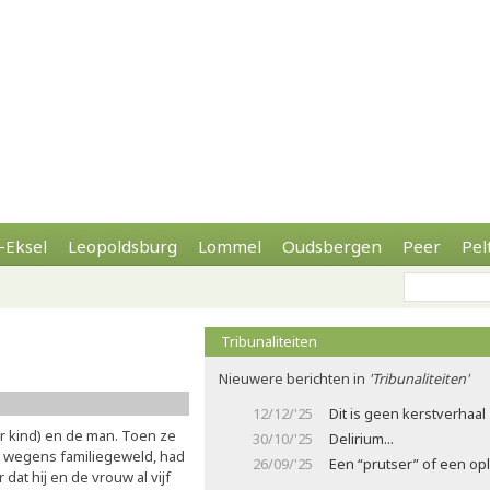
-Eksel
Leopoldsburg
Lommel
Oudsbergen
Peer
Pel
Tribunaliteiten
Nieuwere berichten in
'Tribunaliteiten'
12/12/'25
Dit is geen kerstverhaal
 kind) en de man. Toen ze
30/10/'25
Delirium...
 wegens familiegeweld, had
26/09/'25
Een “prutser” of een opl
 dat hij en de vrouw al vijf