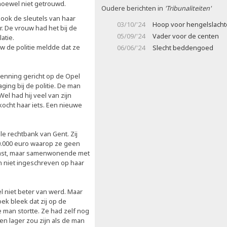
 hoewel niet getrouwd.
Oudere berichten in
'Tribunaliteiten'
ook de sleutels van haar
03/10/'24
Hoop voor hengelslacht
r. De vrouw had het bij de
05/09/'24
Vader voor de centen
latie.
w de politie meldde dat ze
06/06/'24
Slecht beddengoed
enning gericht op de Opel
ing bij de politie. De man
Wel had hij veel van zijn
kocht haar iets. Een nieuwe
le rechtbank van Gent. Zij
0.000 euro waarop ze geen
slast, maar samenwonende met
ch niet ingeschreven op haar
 niet beter van werd. Maar
k bleek dat zij op de
man stortte. Ze had zelf nog
en lager zou zijn als de man