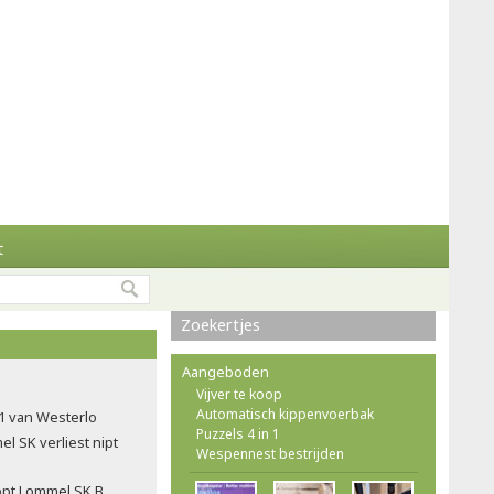
t
Zoekertjes
Aangeboden
Vijver te koop
Automatisch kippenvoerbak
21 van Westerlo
Puzzels 4 in 1
l SK verliest nipt
Wespennest bestrijden
opt Lommel SK B