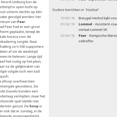
n Noord-Limburg kon de
dstrijd in open lucht op
Oudere berichten in
'Voetbal'
root scherm slechts op één
ocatie gevolgd worden: het
10/06/'26
Breugel-Herkol kijkt voo
entrum van
Peer
.
05/06/'26
Lommel
- Assistent-coa
tad Peer had er een groot
verlaat Lommel SK
herm geplaatst, terwijl de
03/06/'26
Peer
- Kempische Mere
okale horeca voor de
voltreffer
mkadering zorgde. Naar
chatting zo'n 500 supporters
akten af om de wedstrijd
amen te beleven. Lange tijd
eef het rustig op het plein,
aar na de gelijkmaker van
elgië volgde toch een luid
ejuich.
a afloop overheersten
emengde gevoelens. De
ode Duivels konden een
ederlaag vermijden, maar het
ertoonde spel stelde niet
edereen gerust. De
hoop
is
an ook dat er zondag, in de
olgende groepswedstrijd