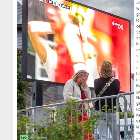
I
we
g
l
c
S
sc
l
o
s
z
s
bl
m
B
g
N
g
R
n
v
i
d
v