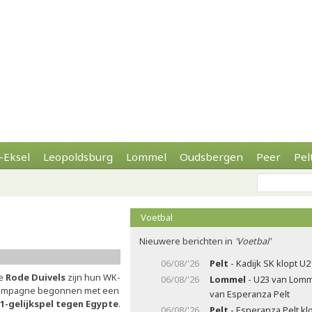
-Eksel
Leopoldsburg
Lommel
Oudsbergen
Peer
Pel
Voetbal
Nieuwere berichten in
'Voetbal'
06/08/'26
Pelt
- Kadijk SK klopt U
e
Rode Duivels
zijn hun WK-
06/08/'26
Lommel
- U23 van Lomme
ampagne begonnen met een
van Esperanza Pelt
-1-gelijkspel tegen Egypte
.
06/08/'26
Pelt
- Esperanza Pelt kl