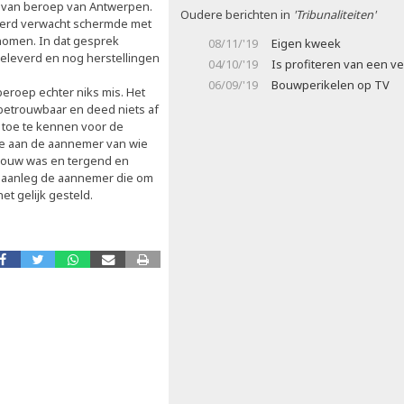
f van beroep van Antwerpen.
Oudere berichten in
'Tribunaliteiten'
werd verwacht schermde met
nomen. In dat gesprek
08/11/'19
Eigen kweek
geleverd en nog herstellingen
04/10/'19
Is profiteren van een ve
06/09/'19
Bouwperikelen op TV
eroep echter niks mis. Het
betrouwbaar en deed niets af
g toe te kennen voor de
oe aan de aannemer van wie
trouw was en tergend en
e aanleg de aannemer die om
et gelijk gesteld.