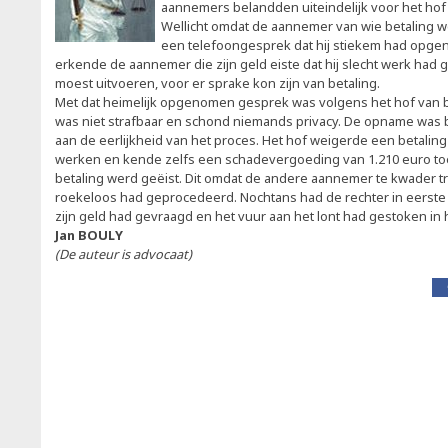
aannemers belandden uiteindelijk voor het ho
Wellicht omdat de aannemer van wie betaling 
een telefoongesprek dat hij stiekem had opge
erkende de aannemer die zijn geld eiste dat hij slecht werk had 
moest uitvoeren, voor er sprake kon zijn van betaling.
Met dat heimelijk opgenomen gesprek was volgens het hof van b
was niet strafbaar en schond niemands privacy. De opname was 
aan de eerlijkheid van het proces. Het hof weigerde een betalin
werken en kende zelfs een schadevergoeding van 1.210 euro t
betaling werd geëist. Dit omdat de andere aannemer te kwader 
roekeloos had geprocedeerd. Nochtans had de rechter in eerst
zijn geld had gevraagd en het vuur aan het lont had gestoken in h
Jan BOULY
(De auteur is advocaat)