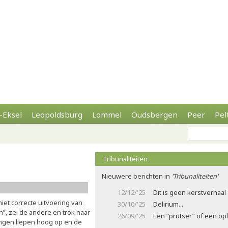
-Eksel
Leopoldsburg
Lommel
Oudsbergen
Peer
Pel
Tribunaliteiten
Nieuwere berichten in
'Tribunaliteiten'
12/12/'25
Dit is geen kerstverhaal
et correcte uitvoering van
30/10/'25
Delirium...
”, zei de andere en trok naar
26/09/'25
Een “prutser” of een opl
ingen liepen hoog op en de