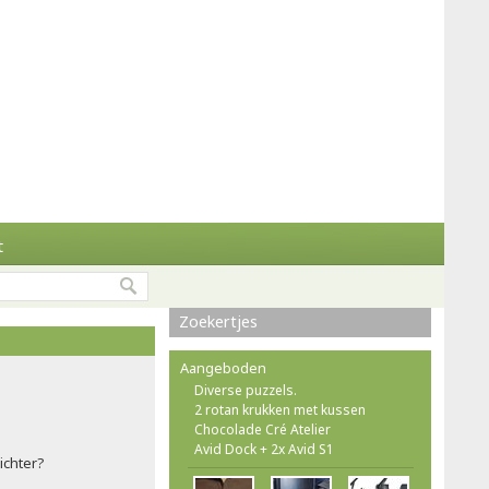
t
Zoekertjes
Aangeboden
Diverse puzzels.
2 rotan krukken met kussen
Chocolade Cré Atelier
Avid Dock + 2x Avid S1
ichter?