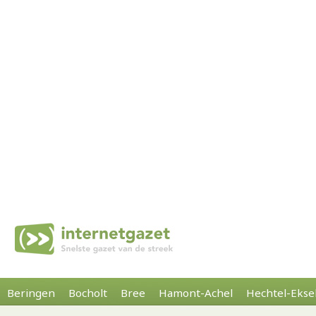
Beringen
Bocholt
Bree
Hamont-Achel
Hechtel-Ekse