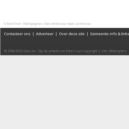
U bent hier:
Startpagina
»
Van winteruur naar zomeruur
Contacteer ons
|
Adverteer
|
Over deze site
|
Gemeente-info & link
© 2004-2013
Faes nv
-
Op de artikels en foto’s rust copyright
|
Site: Webstylers