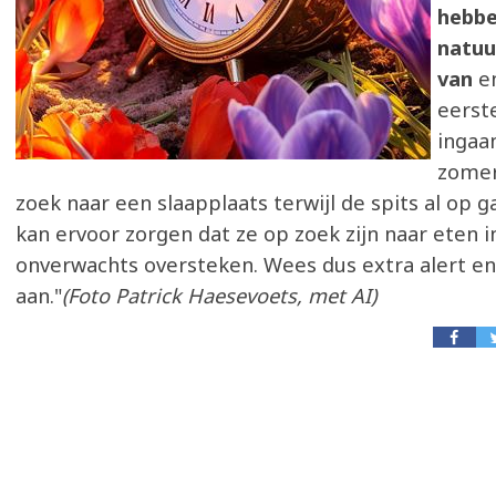
hebbe
natuu
van
en
eerst
ingaa
zomer
zoek naar een slaapplaats terwijl de spits al op 
kan ervoor zorgen dat ze op zoek zijn naar eten 
onverwachts oversteken. Wees dus extra alert en
aan."
(Foto Patrick Haesevoets, met AI)