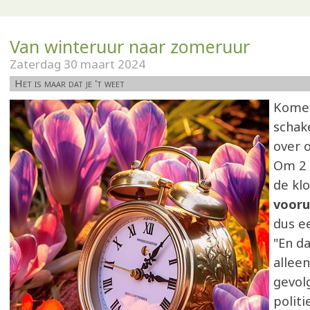
Van winteruur naar zomeruur
Zaterdag 30 maart 2024
Het is maar dat je 't weet
Kome
schak
over 
Om 2 
de kl
vooru
dus ee
"En da
allee
gevol
politie