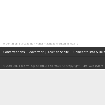
U bent hier:
Startpagina
»
Vanaf maandag werken in Waalre
Contacteer ons
|
Adverteer
|
Over deze site
|
Gemeente-info & link
© 2004-2013
Faes nv
-
Op de artikels en foto’s rust copyright
|
Site: Webstylers