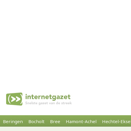
Beringen
Bocholt
Bree
Hamont-Achel
Hechtel-Ekse