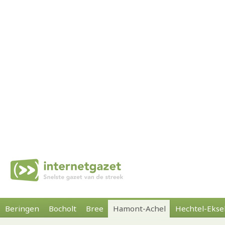
Beringen
Bocholt
Bree
Hamont-Achel
Hechtel-Ekse