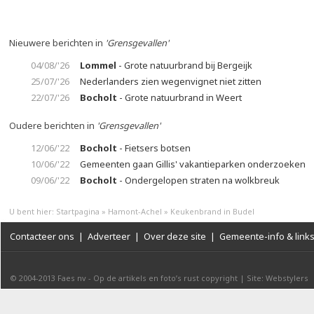
Nieuwere berichten in
'Grensgevallen'
04/08/'26
Lommel
- Grote natuurbrand bij Bergeijk
25/07/'26
Nederlanders zien wegenvignet niet zitten
22/07/'26
Bocholt
- Grote natuurbrand in Weert
Oudere berichten in
'Grensgevallen'
12/06/'22
Bocholt
- Fietsers botsen
10/06/'22
Gemeenten gaan Gillis' vakantieparken onderzoeken
09/06/'22
Bocholt
- Ondergelopen straten na wolkbreuk
U bent hier:
Startpagina
»
Hamont-Achel
»
Keukenbrand in Budel
Contacteer ons
|
Adverteer
|
Over deze site
|
Gemeente-info & link
© 2004-2013
Faes nv
-
Op de artikels en foto’s rust copyright
|
Site: Webstylers