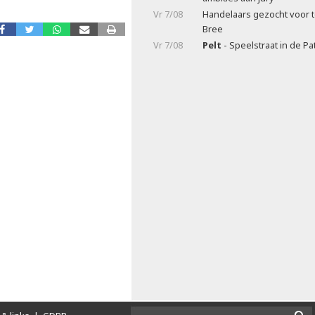
Vr 7/08
Handelaars gezocht voor t
Bree
Vr 7/08
Pelt
- Speelstraat in de Pa