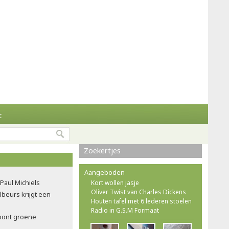
t
Zoekertjes
Aangeboden
 Paul Michiels
Kort wollen jasje
Oliver Twist van Charles Dickens
ilbeurs krijgt een
Houten tafel met 6 lederen stoelen
Radio in G.S.M Formaat
oont groene