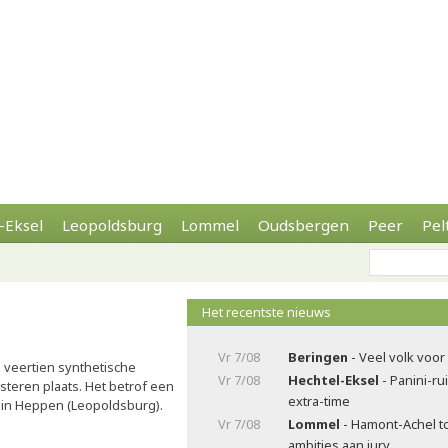
-Eksel
Leopoldsburg
Lommel
Oudsbergen
Peer
Pel
Het recentste nieuws
Vr 7/08
Beringen
- Veel volk voor
al veertien synthetische
Vr 7/08
Hechtel-Eksel
- Panini-ru
steren plaats. Het betrof een
extra-time
 in Heppen (Leopoldsburg).
Vr 7/08
Lommel
- Hamont-Achel t
ambities aan jury