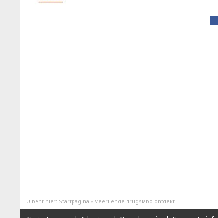
U bent hier:
Startpagina
»
Veertiende drugslabo ontdekt