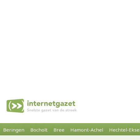
Beringen
Bocholt
Bree
Hamont-Achel
Hechtel-Ekse