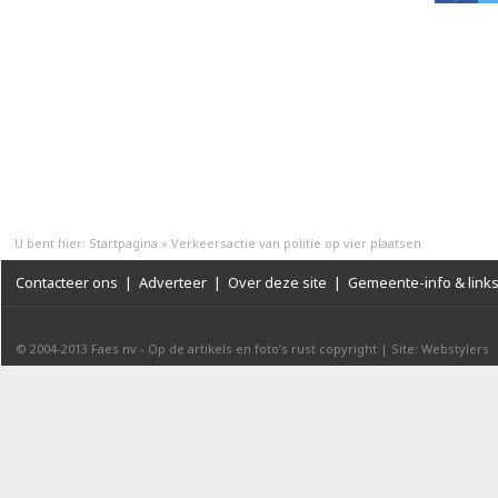
U bent hier:
Startpagina
»
Verkeersactie van politie op vier plaatsen
Contacteer ons
|
Adverteer
|
Over deze site
|
Gemeente-info & link
© 2004-2013
Faes nv
-
Op de artikels en foto’s rust copyright
|
Site: Webstylers