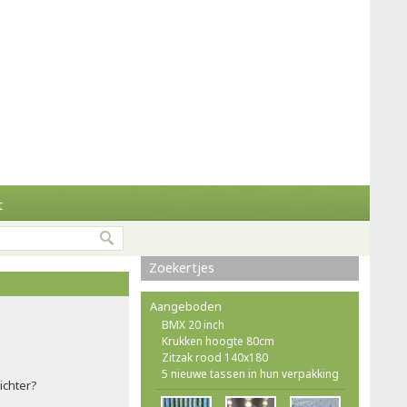
t
Zoekertjes
Aangeboden
BMX 20 inch
Krukken hoogte 80cm
Zitzak rood 140x180
5 nieuwe tassen in hun verpakking
ichter?