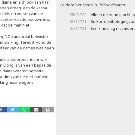
e dame en zich ook aan haar
Oudere berichten in
'Tribunaliteiten'
oenen droeg. Aan de kassa
enkels en voeten van de
28/01/'22
Alleen de hond mocht op
e voeten van de poetsvrouw.
03/12/'21
Suikerfeestbetogingzu
 dat de man niet
05/11/'21
Een kind mag niet meer
ng”. De advocaat betwistte
n stalking. Terecht, vond de
nssfeer van de dames was geen
d dat iedereen het er wel
 uiting is van een bepaalde
 de damesvoeten betastte,
anding van de eerbaarheid.
lking maar wegens